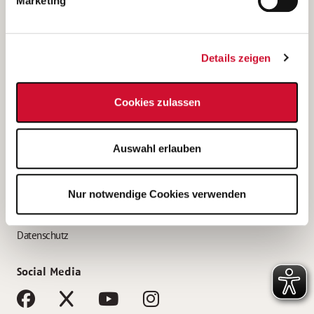
Marketing
Bewerbungstipps
Bewerbung als Altenpfleger*in
Details zeigen
Bewerbung als Krankenpfleger*in
Bewerbung als Altenpflegehelfer*in
Cookies zulassen
Bewerbung als Erzieher*in
Service
Auswahl erlauben
AWO Gliederungen nach Bundesland
Stellenangebote nach Bundesländern
Nur notwendige Cookies verwenden
Sitemap
Impressum
Datenschutz
Social Media