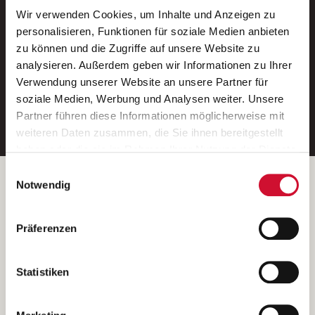
Wir verwenden Cookies, um Inhalte und Anzeigen zu
Neue Stellen per E-Mail.
personalisieren, Funktionen für soziale Medien anbieten
zu können und die Zugriffe auf unsere Website zu
Ein kostenloser Service von AWO
analysieren. Außerdem geben wir Informationen zu Ihrer
Jobs.
Verwendung unserer Website an unsere Partner für
soziale Medien, Werbung und Analysen weiter. Unsere
E-Mail-Adresse eintragen
Partner führen diese Informationen möglicherweise mit
weiteren Daten zusammen, die Sie ihnen bereitgestellt
haben oder die sie im Rahmen Ihrer Nutzung der Dienste
gesammelt haben.
Einwilligungsauswahl
Wenn Sie auf „Cookies zulassen“ klicken, so stimmen
Betreiber der Webseite
Notwendig
Sie der Speicherung sämtlicher Cookies zu. Sie können
Garitz Bewirtschaftungsbetriebe GmbH
Ihre Einwilligung selbstverständlich jederzeit widerrufen,
Kantstraße 45a
Präferenzen
indem Sie die Cookie-Einstellungen aufrufen und diese
97074 Würzburg
abändern. Weitere Informationen finden Sie in
(Ein Tochterunternehmen des AWO Bezirksverbandes Unterfranken
unserer
Datenschutzerklärung
.
Statistiken
e.V.)
Bitte senden Sie an diese Anschrift keine Bewerbungen.