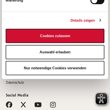
Marketing
Bewerbungstipps
Bewerbung als Altenpfleger*in
Details zeigen
Bewerbung als Krankenpfleger*in
Bewerbung als Altenpflegehelfer*in
Cookies zulassen
Bewerbung als Erzieher*in
Service
Auswahl erlauben
AWO Gliederungen nach Bundesland
Stellenangebote nach Bundesländern
Nur notwendige Cookies verwenden
Sitemap
Impressum
Datenschutz
Social Media