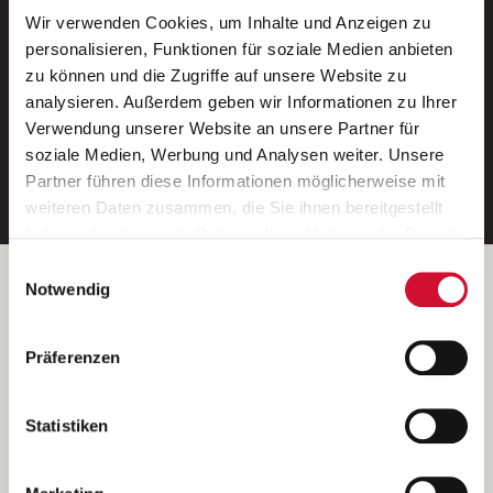
Wir verwenden Cookies, um Inhalte und Anzeigen zu
Neue Stellen per E-Mail.
personalisieren, Funktionen für soziale Medien anbieten
zu können und die Zugriffe auf unsere Website zu
Ein kostenloser Service von AWO
analysieren. Außerdem geben wir Informationen zu Ihrer
Jobs.
Verwendung unserer Website an unsere Partner für
soziale Medien, Werbung und Analysen weiter. Unsere
E-Mail-Adresse eintragen
Partner führen diese Informationen möglicherweise mit
weiteren Daten zusammen, die Sie ihnen bereitgestellt
haben oder die sie im Rahmen Ihrer Nutzung der Dienste
gesammelt haben.
Einwilligungsauswahl
Wenn Sie auf „Cookies zulassen“ klicken, so stimmen
Betreiber der Webseite
Notwendig
Sie der Speicherung sämtlicher Cookies zu. Sie können
Garitz Bewirtschaftungsbetriebe GmbH
Ihre Einwilligung selbstverständlich jederzeit widerrufen,
Kantstraße 45a
Präferenzen
indem Sie die Cookie-Einstellungen aufrufen und diese
97074 Würzburg
abändern. Weitere Informationen finden Sie in
(Ein Tochterunternehmen des AWO Bezirksverbandes Unterfranken
unserer
Datenschutzerklärung
.
Statistiken
e.V.)
Bitte senden Sie an diese Anschrift keine Bewerbungen.