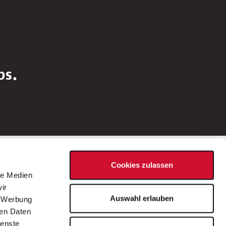
bs.
Social Media
Cookies zulassen
d
le Medien
rn
ir
Bei Fragen zu einer Stellenausschreibung
Auswahl erlauben
, Werbung
wenden Sie sich bitte an die*den in der
ren Daten
Stellenausschreibung genannte*n
ienste