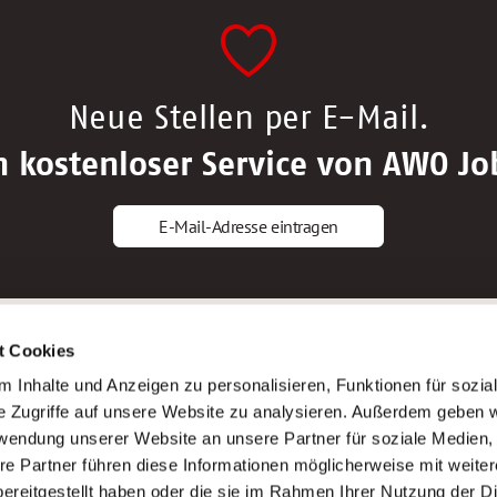
Neue Stellen per E-Mail.
n kostenloser Service von AWO Jo
E-Mail-Adresse eintragen
gstipps
Service
t Cookies
ls Altenpfleger*in
AWO Gliederungen nach Bundeslan
 Inhalte und Anzeigen zu personalisieren, Funktionen für sozia
ls Krankenpfleger*in
Stellenangebote nach Bundeslände
e Zugriffe auf unsere Website zu analysieren. Außerdem geben w
ls Altenpflegehelfer*in
Sitemap
rwendung unserer Website an unsere Partner für soziale Medien
ls Erzieher*in
Impressum
re Partner führen diese Informationen möglicherweise mit weite
Datenschutz
ereitgestellt haben oder die sie im Rahmen Ihrer Nutzung der D