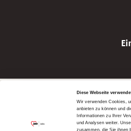
Ei
Betreiber der Webseite
Bewerbun
Diese Webseite verwende
Garitz Bewirtschaftungsbetriebe GmbH
Bewerbung a
Wir verwenden Cookies, um
Kantstraße 45a
Bewerbung a
anbieten zu können und di
97074 Würzburg
Bewerbung a
Informationen zu Ihrer Ve
(Ein Tochterunternehmen des AWO
Bewerbung a
und Analysen weiter. Unse
Bezirksverbandes Unterfranken e.V.)
zusammen, die Sie ihnen b