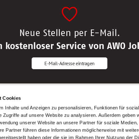
Neue Stellen per E-Mail.
n kostenloser Service von AWO Jo
E-Mail-Adresse eintragen
gstipps
Service
t Cookies
ls Altenpfleger*in
AWO Gliederungen nach Bundeslan
 Inhalte und Anzeigen zu personalisieren, Funktionen für sozia
ls Krankenpfleger*in
Stellenangebote nach Bundeslände
e Zugriffe auf unsere Website zu analysieren. Außerdem geben w
ls Altenpflegehelfer*in
Sitemap
rwendung unserer Website an unsere Partner für soziale Medien
ls Erzieher*in
Impressum
re Partner führen diese Informationen möglicherweise mit weite
Datenschutz
ereitgestellt haben oder die sie im Rahmen Ihrer Nutzung der D