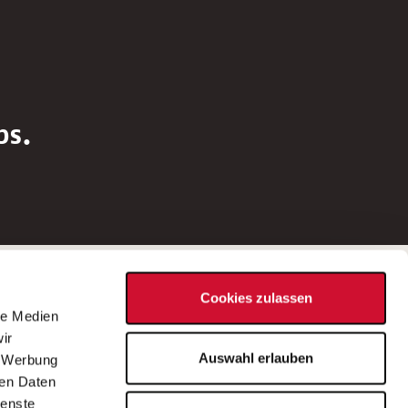
bs.
Social Media
Cookies zulassen
d
le Medien
rn
ir
Bei Fragen zu einer Stellenausschreibung
Auswahl erlauben
, Werbung
wenden Sie sich bitte an die*den in der
ren Daten
Stellenausschreibung genannte*n
ienste