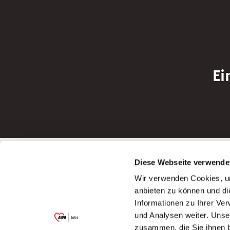
Ei
Betreiber der Webseite
Bewerbun
Diese Webseite verwende
Garitz Bewirtschaftungsbetriebe GmbH
Bewerbung a
Wir verwenden Cookies, um
Kantstraße 45a
Bewerbung a
anbieten zu können und di
97074 Würzburg
Bewerbung a
Informationen zu Ihrer Ve
(Ein Tochterunternehmen des AWO
Bewerbung a
und Analysen weiter. Unse
Bezirksverbandes Unterfranken e.V.)
zusammen, die Sie ihnen b