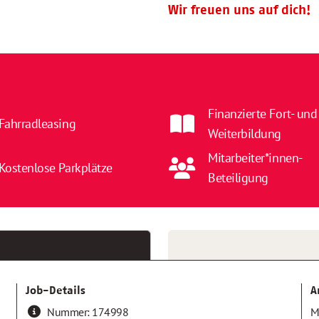
Wir freuen uns auf dich!
Finanzierte Fort- und
Fahrradleasing
Weiterbildung
Mitarbeiter*innen-
Kostenlose Parkplätze
Beteiligung
Job-Details
A
Nummer:
174998
M