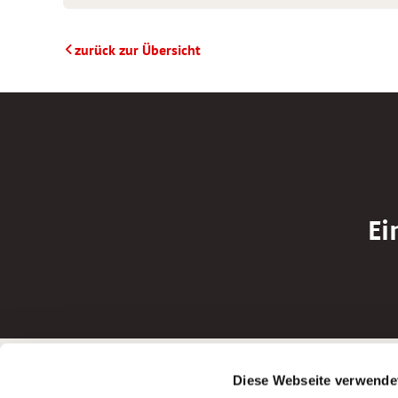
zurück zur Übersicht
Ei
Betreiber der Webseite
Bewerbun
Diese Webseite verwende