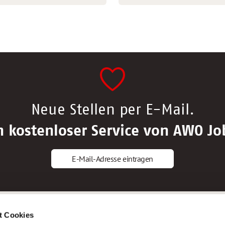
Neue Stellen per E-Mail.
n kostenloser Service von AWO Jo
E-Mail-Adresse eintragen
gstipps
Service
t Cookies