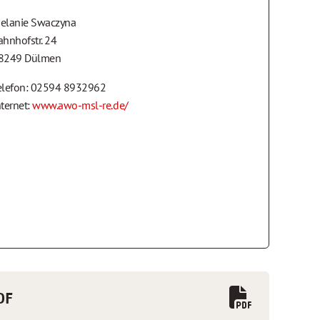
elanie Swaczyna
ahnhofstr. 24
8249 Dülmen
elefon: 02594 8932962
nternet:
www.awo-msl-re.de/
DF