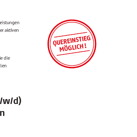
leistungen
er aktiven
e die
llen
/w/d)
en