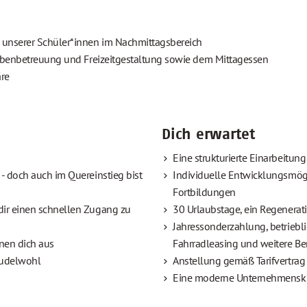
g unserer Schüler*innen im Nachmittagsbereich
fgabenbetreuung und Freizeitgestaltung sowie dem Mittagessen
äre
Dich erwartet
Eine strukturierte Einarbeitun
- doch auch im Quereinstieg bist
Individuelle Entwicklungsmögl
Fortbildungen
dir einen schnellen Zugang zu
30 Urlaubstage, ein Regenerati
Jahressonderzahlung, betriebl
hnen dich aus
Fahrradleasing und weitere Be
pudelwohl
Anstellung gemäß Tarifvertrag 
Eine moderne Unternehmenskul