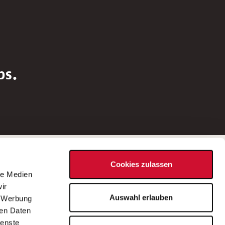
bs.
Social Media
Cookies zulassen
d
le Medien
rn
ir
Bei Fragen zu einer Stellenausschreibung
Auswahl erlauben
, Werbung
wenden Sie sich bitte an die*den in der
ren Daten
Stellenausschreibung genannte*n
ienste