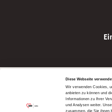
Ei
Betreiber der Webseite
Bewerbun
Diese Webseite verwende
Garitz Bewirtschaftungsbetriebe GmbH
Bewerbung a
Wir verwenden Cookies, um
Kantstraße 45a
Bewerbung a
anbieten zu können und di
97074 Würzburg
Bewerbung a
Informationen zu Ihrer Ve
(Ein Tochterunternehmen des AWO
Bewerbung a
und Analysen weiter. Unse
Bezirksverbandes Unterfranken e.V.)
zusammen, die Sie ihnen b