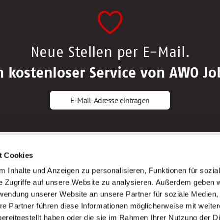
Neue Stellen per E-Mail.
n kostenloser Service von AWO Jo
E-Mail-Adresse eintragen
gstipps
Service
t Cookies
ls Altenpfleger*in
AWO Gliederungen nach Bundeslan
 Inhalte und Anzeigen zu personalisieren, Funktionen für sozia
ls Krankenpfleger*in
Stellenangebote nach Bundeslände
e Zugriffe auf unsere Website zu analysieren. Außerdem geben w
ls Altenpflegehelfer*in
Sitemap
rwendung unserer Website an unsere Partner für soziale Medien
ls Erzieher*in
Impressum
re Partner führen diese Informationen möglicherweise mit weite
Datenschutz
ereitgestellt haben oder die sie im Rahmen Ihrer Nutzung der D