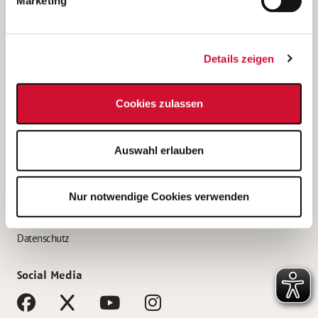
Marketing
Bewerbungstipps
Bewerbung als Altenpfleger*in
Details zeigen
Bewerbung als Krankenpfleger*in
Bewerbung als Altenpflegehelfer*in
Cookies zulassen
Bewerbung als Erzieher*in
Service
Auswahl erlauben
AWO Gliederungen nach Bundesland
Stellenangebote nach Bundesländern
Nur notwendige Cookies verwenden
Sitemap
Impressum
Datenschutz
Social Media