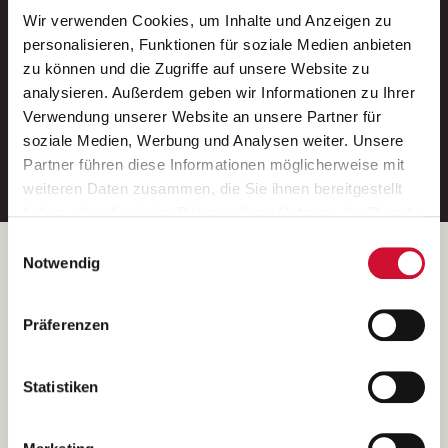
Wir verwenden Cookies, um Inhalte und Anzeigen zu
Neue Stellen per E-Mail.
personalisieren, Funktionen für soziale Medien anbieten
zu können und die Zugriffe auf unsere Website zu
Ein kostenloser Service von AWO
analysieren. Außerdem geben wir Informationen zu Ihrer
Jobs.
Verwendung unserer Website an unsere Partner für
soziale Medien, Werbung und Analysen weiter. Unsere
E-Mail-Adresse eintragen
Partner führen diese Informationen möglicherweise mit
weiteren Daten zusammen, die Sie ihnen bereitgestellt
haben oder die sie im Rahmen Ihrer Nutzung der Dienste
gesammelt haben.
Einwilligungsauswahl
Wenn Sie auf „Cookies zulassen“ klicken, so stimmen
Betreiber der Webseite
Notwendig
Sie der Speicherung sämtlicher Cookies zu. Sie können
Garitz Bewirtschaftungsbetriebe GmbH
Ihre Einwilligung selbstverständlich jederzeit widerrufen,
Kantstraße 45a
Präferenzen
indem Sie die Cookie-Einstellungen aufrufen und diese
97074 Würzburg
abändern. Weitere Informationen finden Sie in
(Ein Tochterunternehmen des AWO Bezirksverbandes Unterfranken
unserer
Datenschutzerklärung
.
Statistiken
e.V.)
Bitte senden Sie an diese Anschrift keine Bewerbungen.