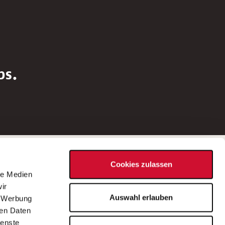
bs.
Social Media
Cookies zulassen
d
le Medien
rn
ir
Bei Fragen zu einer Stellenausschreibung
Auswahl erlauben
, Werbung
wenden Sie sich bitte an die*den in der
ren Daten
Stellenausschreibung genannte*n
ienste