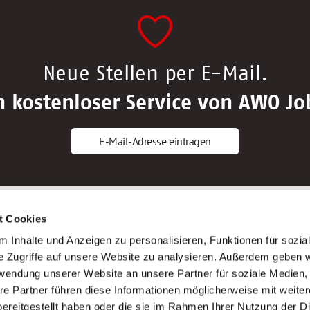
Neue Stellen per E-Mail.
n kostenloser Service von AWO Jo
E-Mail-Adresse eintragen
gstipps
Service
t Cookies
ls Altenpfleger*in
AWO Gliederungen nach Bundeslan
 Inhalte und Anzeigen zu personalisieren, Funktionen für sozia
ls Krankenpfleger*in
Stellenangebote nach Bundeslände
e Zugriffe auf unsere Website zu analysieren. Außerdem geben w
ls Altenpflegehelfer*in
Sitemap
rwendung unserer Website an unsere Partner für soziale Medien
ls Erzieher*in
Impressum
re Partner führen diese Informationen möglicherweise mit weite
Datenschutz
ereitgestellt haben oder die sie im Rahmen Ihrer Nutzung der D