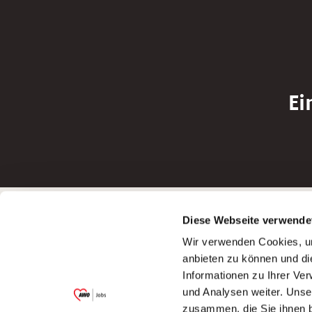
Ei
Betreiber der Webseite
Bewerbun
Diese Webseite verwende
Garitz Bewirtschaftungsbetriebe GmbH
Bewerbung a
Wir verwenden Cookies, um
Kantstraße 45a
Bewerbung a
anbieten zu können und di
97074 Würzburg
Bewerbung a
Informationen zu Ihrer Ve
(Ein Tochterunternehmen des AWO
Bewerbung a
und Analysen weiter. Unse
Bezirksverbandes Unterfranken e.V.)
zusammen, die Sie ihnen b