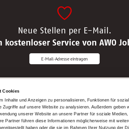
Neue Stellen per E-Mail.
n kostenloser Service von AWO Jo
E-Mail-Adresse eintragen
gstipps
Service
t Cookies
ls Altenpfleger*in
AWO Gliederungen nach Bundeslan
 Inhalte und Anzeigen zu personalisieren, Funktionen für sozia
ls Krankenpfleger*in
Stellenangebote nach Bundeslände
e Zugriffe auf unsere Website zu analysieren. Außerdem geben w
ls Altenpflegehelfer*in
Sitemap
rwendung unserer Website an unsere Partner für soziale Medien
ls Erzieher*in
Impressum
re Partner führen diese Informationen möglicherweise mit weite
Datenschutz
ereitgestellt haben oder die sie im Rahmen Ihrer Nutzung der D