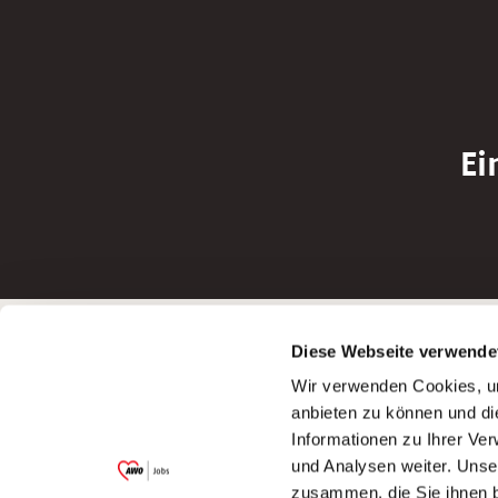
Ei
Betreiber der Webseite
Bewerbun
Diese Webseite verwende
Garitz Bewirtschaftungsbetriebe GmbH
Bewerbung a
Wir verwenden Cookies, um
Kantstraße 45a
Bewerbung a
anbieten zu können und di
97074 Würzburg
Bewerbung a
Informationen zu Ihrer Ve
(Ein Tochterunternehmen des AWO
Bewerbung a
und Analysen weiter. Unse
Bezirksverbandes Unterfranken e.V.)
zusammen, die Sie ihnen b