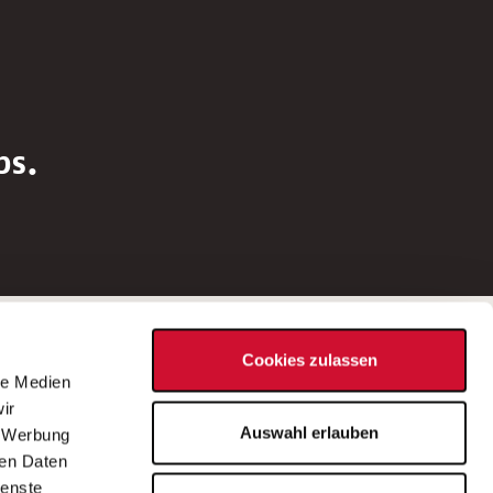
bs.
Social Media
Cookies zulassen
d
le Medien
rn
ir
Bei Fragen zu einer Stellenausschreibung
Auswahl erlauben
, Werbung
wenden Sie sich bitte an die*den in der
ren Daten
Stellenausschreibung genannte*n
ienste