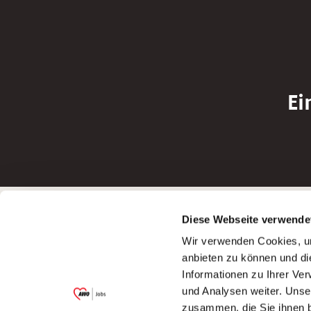
Ei
Betreiber der Webseite
Bewerbun
Diese Webseite verwende
Garitz Bewirtschaftungsbetriebe GmbH
Bewerbung a
Wir verwenden Cookies, um
Kantstraße 45a
Bewerbung a
anbieten zu können und di
97074 Würzburg
Bewerbung a
Informationen zu Ihrer Ve
(Ein Tochterunternehmen des AWO
Bewerbung a
und Analysen weiter. Unse
Bezirksverbandes Unterfranken e.V.)
zusammen, die Sie ihnen b