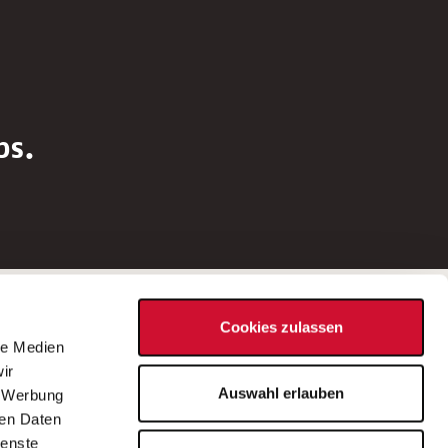
bs.
Social Media
Cookies zulassen
d
le Medien
rn
ir
Bei Fragen zu einer Stellenausschreibung
Auswahl erlauben
, Werbung
wenden Sie sich bitte an die*den in der
ren Daten
Stellenausschreibung genannte*n
ienste