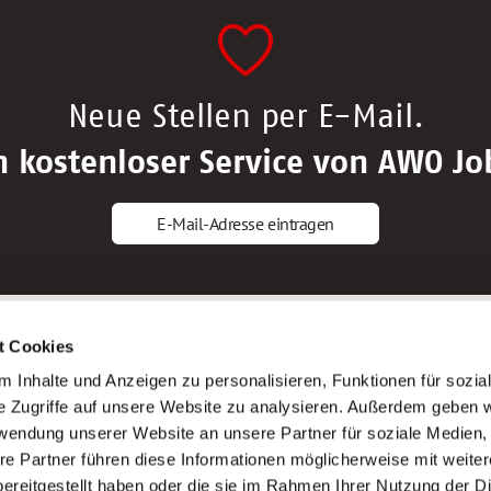
Neue Stellen per E-Mail.
n kostenloser Service von AWO Jo
E-Mail-Adresse eintragen
gstipps
Service
t Cookies
ls Altenpfleger*in
AWO Gliederungen nach Bundeslan
 Inhalte und Anzeigen zu personalisieren, Funktionen für sozia
ls Krankenpfleger*in
Stellenangebote nach Bundeslände
e Zugriffe auf unsere Website zu analysieren. Außerdem geben w
ls Altenpflegehelfer*in
Sitemap
rwendung unserer Website an unsere Partner für soziale Medien
ls Erzieher*in
Impressum
re Partner führen diese Informationen möglicherweise mit weite
Datenschutz
ereitgestellt haben oder die sie im Rahmen Ihrer Nutzung der D