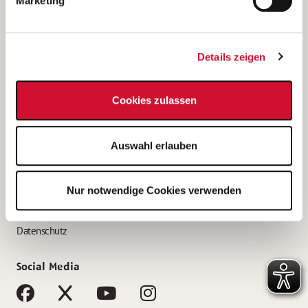
Marketing
Bewerbungstipps
Bewerbung als Altenpfleger*in
Details zeigen
Bewerbung als Krankenpfleger*in
Bewerbung als Altenpflegehelfer*in
Cookies zulassen
Bewerbung als Erzieher*in
Service
Auswahl erlauben
AWO Gliederungen nach Bundesland
Stellenangebote nach Bundesländern
Nur notwendige Cookies verwenden
Sitemap
Impressum
Datenschutz
Social Media