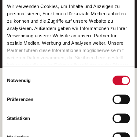
Wir verwenden Cookies, um Inhalte und Anzeigen zu
Neue Stellen per E-Mail.
personalisieren, Funktionen für soziale Medien anbieten
zu können und die Zugriffe auf unsere Website zu
Ein kostenloser Service von AWO
analysieren. Außerdem geben wir Informationen zu Ihrer
Jobs.
Verwendung unserer Website an unsere Partner für
soziale Medien, Werbung und Analysen weiter. Unsere
E-Mail-Adresse eintragen
Partner führen diese Informationen möglicherweise mit
weiteren Daten zusammen, die Sie ihnen bereitgestellt
haben oder die sie im Rahmen Ihrer Nutzung der Dienste
gesammelt haben.
Einwilligungsauswahl
Wenn Sie auf „Cookies zulassen“ klicken, so stimmen
Betreiber der Webseite
Notwendig
Sie der Speicherung sämtlicher Cookies zu. Sie können
Garitz Bewirtschaftungsbetriebe GmbH
Ihre Einwilligung selbstverständlich jederzeit widerrufen,
Kantstraße 45a
Präferenzen
indem Sie die Cookie-Einstellungen aufrufen und diese
97074 Würzburg
abändern. Weitere Informationen finden Sie in
(Ein Tochterunternehmen des AWO Bezirksverbandes Unterfranken
unserer
Datenschutzerklärung
.
Statistiken
e.V.)
Bitte senden Sie an diese Anschrift keine Bewerbungen.