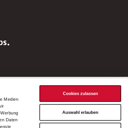
bs.
Social Media
Cookies zulassen
d
le Medien
rn
ir
Bei Fragen zu einer Stellenausschreibung
Auswahl erlauben
, Werbung
wenden Sie sich bitte an die*den in der
ren Daten
Stellenausschreibung genannte*n
ienste