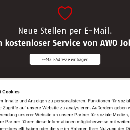
Neue Stellen per E-Mail.
n kostenloser Service von AWO Jo
E-Mail-Adresse eintragen
gstipps
Service
t Cookies
ls Altenpfleger*in
AWO Gliederungen nach Bundeslan
 Inhalte und Anzeigen zu personalisieren, Funktionen für sozia
ls Krankenpfleger*in
Stellenangebote nach Bundeslände
e Zugriffe auf unsere Website zu analysieren. Außerdem geben w
ls Altenpflegehelfer*in
Sitemap
rwendung unserer Website an unsere Partner für soziale Medien
ls Erzieher*in
Impressum
re Partner führen diese Informationen möglicherweise mit weite
Datenschutz
ereitgestellt haben oder die sie im Rahmen Ihrer Nutzung der D