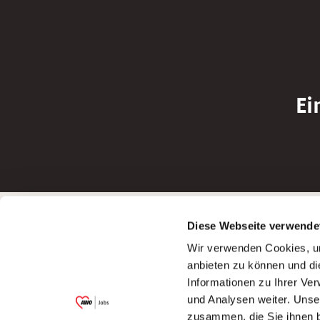
Ei
Betreiber der Webseite
Bewerbun
Diese Webseite verwende
Garitz Bewirtschaftungsbetriebe GmbH
Bewerbung a
Wir verwenden Cookies, um
Kantstraße 45a
Bewerbung a
anbieten zu können und di
97074 Würzburg
Bewerbung a
Informationen zu Ihrer Ve
(Ein Tochterunternehmen des AWO
Bewerbung a
und Analysen weiter. Unse
Bezirksverbandes Unterfranken e.V.)
zusammen, die Sie ihnen b