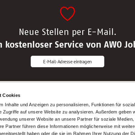
Neue Stellen per E-Mail.
n kostenloser Service von AWO Jo
E-Mail-Adresse eintragen
gstipps
Service
t Cookies
ls Altenpfleger*in
AWO Gliederungen nach Bundeslan
 Inhalte und Anzeigen zu personalisieren, Funktionen für sozia
ls Krankenpfleger*in
Stellenangebote nach Bundeslände
e Zugriffe auf unsere Website zu analysieren. Außerdem geben w
ls Altenpflegehelfer*in
Sitemap
rwendung unserer Website an unsere Partner für soziale Medien
ls Erzieher*in
Impressum
re Partner führen diese Informationen möglicherweise mit weite
Datenschutz
ereitgestellt haben oder die sie im Rahmen Ihrer Nutzung der D