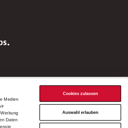
bs.
Social Media
Cookies zulassen
d
le Medien
rn
ir
Bei Fragen zu einer Stellenausschreibung
Auswahl erlauben
, Werbung
wenden Sie sich bitte an die*den in der
ren Daten
Stellenausschreibung genannte*n
ienste