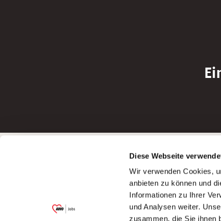
Ei
Betreiber der Webseite
Bewerbun
Diese Webseite verwende
Garitz Bewirtschaftungsbetriebe GmbH
Bewerbung a
Wir verwenden Cookies, um
Kantstraße 45a
Bewerbung a
anbieten zu können und di
97074 Würzburg
Bewerbung a
Informationen zu Ihrer Ve
(Ein Tochterunternehmen des AWO
Bewerbung a
und Analysen weiter. Unse
Bezirksverbandes Unterfranken e.V.)
zusammen, die Sie ihnen b