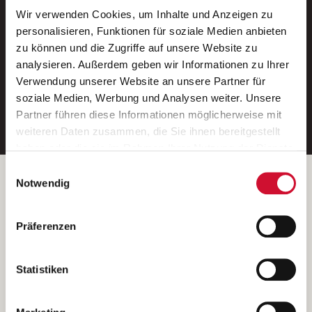
Wir verwenden Cookies, um Inhalte und Anzeigen zu
Neue Stellen per E-Mail.
personalisieren, Funktionen für soziale Medien anbieten
zu können und die Zugriffe auf unsere Website zu
Ein kostenloser Service von AWO
analysieren. Außerdem geben wir Informationen zu Ihrer
Jobs.
Verwendung unserer Website an unsere Partner für
soziale Medien, Werbung und Analysen weiter. Unsere
E-Mail-Adresse eintragen
Partner führen diese Informationen möglicherweise mit
weiteren Daten zusammen, die Sie ihnen bereitgestellt
haben oder die sie im Rahmen Ihrer Nutzung der Dienste
gesammelt haben.
Einwilligungsauswahl
Wenn Sie auf „Cookies zulassen“ klicken, so stimmen
Betreiber der Webseite
Notwendig
Sie der Speicherung sämtlicher Cookies zu. Sie können
Garitz Bewirtschaftungsbetriebe GmbH
Ihre Einwilligung selbstverständlich jederzeit widerrufen,
Kantstraße 45a
Präferenzen
indem Sie die Cookie-Einstellungen aufrufen und diese
97074 Würzburg
abändern. Weitere Informationen finden Sie in
(Ein Tochterunternehmen des AWO Bezirksverbandes Unterfranken
unserer
Datenschutzerklärung
.
Statistiken
e.V.)
Bitte senden Sie an diese Anschrift keine Bewerbungen.