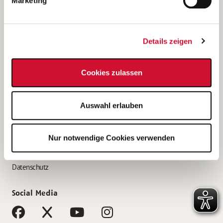
Marketing
Bewerbungstipps
Bewerbung als Altenpfleger*in
Details zeigen
Bewerbung als Krankenpfleger*in
Bewerbung als Altenpflegehelfer*in
Cookies zulassen
Bewerbung als Erzieher*in
Service
Auswahl erlauben
AWO Gliederungen nach Bundesland
Stellenangebote nach Bundesländern
Nur notwendige Cookies verwenden
Sitemap
Impressum
Datenschutz
Social Media