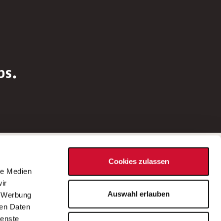
bs.
Social Media
Cookies zulassen
d
le Medien
rn
ir
Bei Fragen zu einer Stellenausschreibung
Auswahl erlauben
, Werbung
wenden Sie sich bitte an die*den in der
ren Daten
Stellenausschreibung genannte*n
ienste