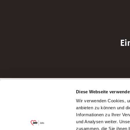
Ei
Betreiber der Webseite
Bewerbun
Diese Webseite verwende
Garitz Bewirtschaftungsbetriebe GmbH
Bewerbung a
Wir verwenden Cookies, um
Kantstraße 45a
Bewerbung a
anbieten zu können und di
97074 Würzburg
Bewerbung a
Informationen zu Ihrer Ve
(Ein Tochterunternehmen des AWO
Bewerbung a
und Analysen weiter. Unse
Bezirksverbandes Unterfranken e.V.)
zusammen, die Sie ihnen b