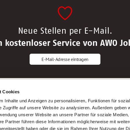
Neue Stellen per E-Mail.
n kostenloser Service von AWO Jo
E-Mail-Adresse eintragen
gstipps
Service
t Cookies
ls Altenpfleger*in
AWO Gliederungen nach Bundeslan
 Inhalte und Anzeigen zu personalisieren, Funktionen für sozia
ls Krankenpfleger*in
Stellenangebote nach Bundeslände
e Zugriffe auf unsere Website zu analysieren. Außerdem geben w
ls Altenpflegehelfer*in
Sitemap
rwendung unserer Website an unsere Partner für soziale Medien
ls Erzieher*in
Impressum
re Partner führen diese Informationen möglicherweise mit weite
Datenschutz
ereitgestellt haben oder die sie im Rahmen Ihrer Nutzung der D