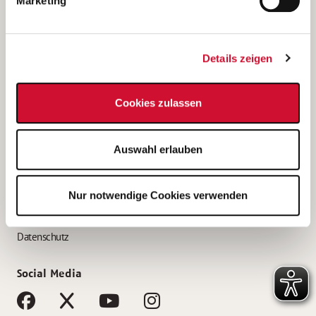
Marketing
Bewerbungstipps
Bewerbung als Altenpfleger*in
Details zeigen
Bewerbung als Krankenpfleger*in
Bewerbung als Altenpflegehelfer*in
Cookies zulassen
Bewerbung als Erzieher*in
Service
Auswahl erlauben
AWO Gliederungen nach Bundesland
Stellenangebote nach Bundesländern
Nur notwendige Cookies verwenden
Sitemap
Impressum
Datenschutz
Social Media