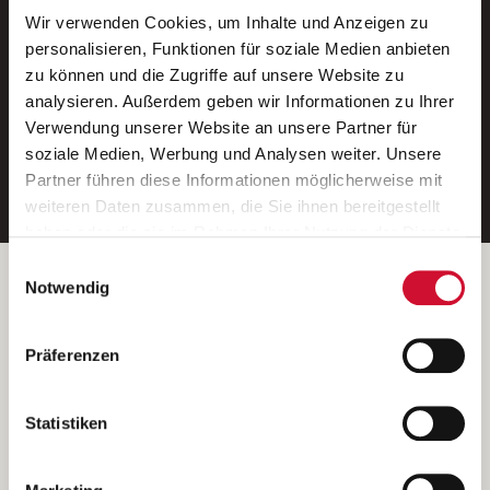
Wir verwenden Cookies, um Inhalte und Anzeigen zu
Neue Stellen per E-Mail.
personalisieren, Funktionen für soziale Medien anbieten
zu können und die Zugriffe auf unsere Website zu
Ein kostenloser Service von AWO
analysieren. Außerdem geben wir Informationen zu Ihrer
Jobs.
Verwendung unserer Website an unsere Partner für
soziale Medien, Werbung und Analysen weiter. Unsere
E-Mail-Adresse eintragen
Partner führen diese Informationen möglicherweise mit
weiteren Daten zusammen, die Sie ihnen bereitgestellt
haben oder die sie im Rahmen Ihrer Nutzung der Dienste
gesammelt haben.
Einwilligungsauswahl
Wenn Sie auf „Cookies zulassen“ klicken, so stimmen
Betreiber der Webseite
Notwendig
Sie der Speicherung sämtlicher Cookies zu. Sie können
Garitz Bewirtschaftungsbetriebe GmbH
Ihre Einwilligung selbstverständlich jederzeit widerrufen,
Kantstraße 45a
Präferenzen
indem Sie die Cookie-Einstellungen aufrufen und diese
97074 Würzburg
abändern. Weitere Informationen finden Sie in
(Ein Tochterunternehmen des AWO Bezirksverbandes Unterfranken
unserer
Datenschutzerklärung
.
Statistiken
e.V.)
Bitte senden Sie an diese Anschrift keine Bewerbungen.