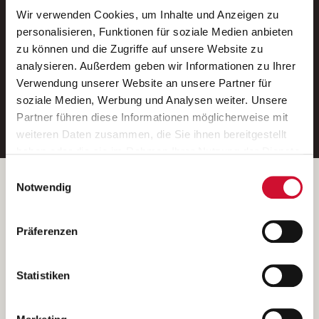
Wir verwenden Cookies, um Inhalte und Anzeigen zu
Neue Stellen per E-Mail.
personalisieren, Funktionen für soziale Medien anbieten
zu können und die Zugriffe auf unsere Website zu
Ein kostenloser Service von AWO
analysieren. Außerdem geben wir Informationen zu Ihrer
Jobs.
Verwendung unserer Website an unsere Partner für
soziale Medien, Werbung und Analysen weiter. Unsere
E-Mail-Adresse eintragen
Partner führen diese Informationen möglicherweise mit
weiteren Daten zusammen, die Sie ihnen bereitgestellt
haben oder die sie im Rahmen Ihrer Nutzung der Dienste
gesammelt haben.
Einwilligungsauswahl
Wenn Sie auf „Cookies zulassen“ klicken, so stimmen
Betreiber der Webseite
Notwendig
Sie der Speicherung sämtlicher Cookies zu. Sie können
Garitz Bewirtschaftungsbetriebe GmbH
Ihre Einwilligung selbstverständlich jederzeit widerrufen,
Kantstraße 45a
Präferenzen
indem Sie die Cookie-Einstellungen aufrufen und diese
97074 Würzburg
abändern. Weitere Informationen finden Sie in
(Ein Tochterunternehmen des AWO Bezirksverbandes Unterfranken
unserer
Datenschutzerklärung
.
Statistiken
e.V.)
Bitte senden Sie an diese Anschrift keine Bewerbungen.