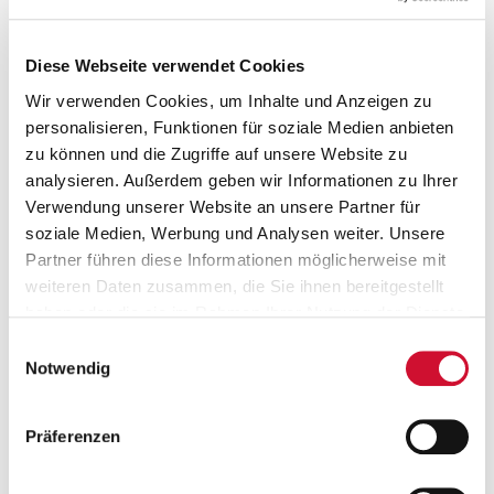
Wir bieten Ihnen
Sie sind über die Familie angestellt - Minijob-Basis!
Diese Webseite verwendet Cookies
Wir verwenden Cookies, um Inhalte und Anzeigen zu
personalisieren, Funktionen für soziale Medien anbieten
Stelleninfos
Einsatzort
zu können und die Zugriffe auf unsere Website zu
analysieren. Außerdem geben wir Informationen zu Ihrer
Betreuungskraft
Verwendung unserer Website an unsere Partner für
Erzieher*in
soziale Medien, Werbung und Analysen weiter. Unsere
Kinderpfleger*in
Partner führen diese Informationen möglicherweise mit
Kinderbetreuer*in
weiteren Daten zusammen, die Sie ihnen bereitgestellt
Student*in der Kindheitspädagogik
haben oder die sie im Rahmen Ihrer Nutzung der Dienste
Student*in der Sozialpädagogik
gesammelt haben.
Einwilligungsauswahl
Einrichtungen für Kinder und Jugendliche
Wenn Sie auf „Cookies zulassen“ klicken, so stimmen
Notwendig
Sie der Speicherung sämtlicher Cookies zu. Sie können
Arbeitgeber
Ihre Einwilligung selbstverständlich jederzeit widerrufen,
awo lifebalance GmbH
Präferenzen
indem Sie die Cookie-Einstellungen aufrufen und diese
abändern. Weitere Informationen finden Sie in