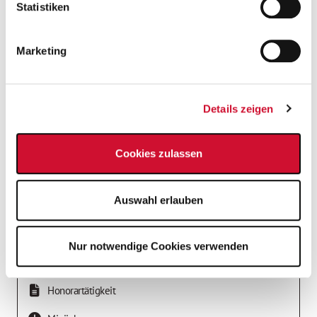
unserer
Datenschutzerklärung
.
Statistiken
Marketing
Details zeigen
Job-Details
Cookies zulassen
Nummer:
175086
Auswahl erlauben
Düsseldorf
,
40223
Düsseldorf
Nordrhein-Westfalen / Düsseldorf
Nur notwendige Cookies verwenden
ab sofort
Honorartätigkeit