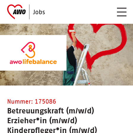
Nummer: 175086
Betreuungskraft (m/w/d)
Erzieher
*
in (m/w/d)
Kinderpfleger
*
in (m/w/d)