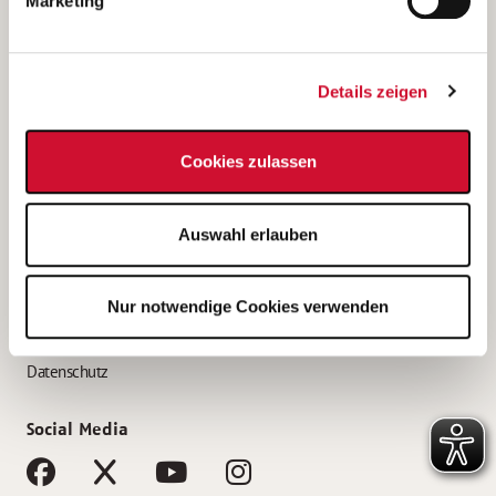
Marketing
Bewerbungstipps
Bewerbung als Altenpfleger*in
Details zeigen
Bewerbung als Krankenpfleger*in
Bewerbung als Altenpflegehelfer*in
Cookies zulassen
Bewerbung als Erzieher*in
Service
Auswahl erlauben
AWO Gliederungen nach Bundesland
Stellenangebote nach Bundesländern
Nur notwendige Cookies verwenden
Sitemap
Impressum
Datenschutz
Social Media