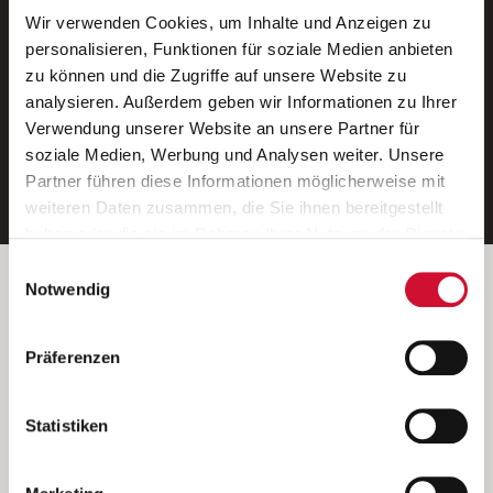
Wir verwenden Cookies, um Inhalte und Anzeigen zu
Neue Stellen per E-Mail.
personalisieren, Funktionen für soziale Medien anbieten
zu können und die Zugriffe auf unsere Website zu
Ein kostenloser Service von AWO
analysieren. Außerdem geben wir Informationen zu Ihrer
Jobs.
Verwendung unserer Website an unsere Partner für
soziale Medien, Werbung und Analysen weiter. Unsere
E-Mail-Adresse eintragen
Partner führen diese Informationen möglicherweise mit
weiteren Daten zusammen, die Sie ihnen bereitgestellt
haben oder die sie im Rahmen Ihrer Nutzung der Dienste
gesammelt haben.
Einwilligungsauswahl
Wenn Sie auf „Cookies zulassen“ klicken, so stimmen
Betreiber der Webseite
Notwendig
Sie der Speicherung sämtlicher Cookies zu. Sie können
Garitz Bewirtschaftungsbetriebe GmbH
Ihre Einwilligung selbstverständlich jederzeit widerrufen,
Kantstraße 45a
Präferenzen
indem Sie die Cookie-Einstellungen aufrufen und diese
97074 Würzburg
abändern. Weitere Informationen finden Sie in
(Ein Tochterunternehmen des AWO Bezirksverbandes Unterfranken
unserer
Datenschutzerklärung
.
Statistiken
e.V.)
Bitte senden Sie an diese Anschrift keine Bewerbungen.