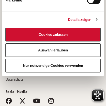
Marketing
Bewerbungstipps
Bewerbung als Altenpfleger*in
Details zeigen
Bewerbung als Krankenpfleger*in
Bewerbung als Altenpflegehelfer*in
Cookies zulassen
Bewerbung als Erzieher*in
Service
Auswahl erlauben
AWO Gliederungen nach Bundesland
Stellenangebote nach Bundesländern
Nur notwendige Cookies verwenden
Sitemap
Impressum
Datenschutz
Social Media