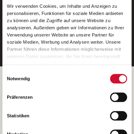
Wir verwenden Cookies, um Inhalte und Anzeigen zu
Neue Stellen per E-Mail.
personalisieren, Funktionen für soziale Medien anbieten
zu können und die Zugriffe auf unsere Website zu
Ein kostenloser Service von AWO
analysieren. Außerdem geben wir Informationen zu Ihrer
Jobs.
Verwendung unserer Website an unsere Partner für
soziale Medien, Werbung und Analysen weiter. Unsere
E-Mail-Adresse eintragen
Partner führen diese Informationen möglicherweise mit
weiteren Daten zusammen, die Sie ihnen bereitgestellt
haben oder die sie im Rahmen Ihrer Nutzung der Dienste
gesammelt haben.
Einwilligungsauswahl
Wenn Sie auf „Cookies zulassen“ klicken, so stimmen
Betreiber der Webseite
Notwendig
Sie der Speicherung sämtlicher Cookies zu. Sie können
Garitz Bewirtschaftungsbetriebe GmbH
Ihre Einwilligung selbstverständlich jederzeit widerrufen,
Kantstraße 45a
Präferenzen
indem Sie die Cookie-Einstellungen aufrufen und diese
97074 Würzburg
abändern. Weitere Informationen finden Sie in
(Ein Tochterunternehmen des AWO Bezirksverbandes Unterfranken
unserer
Datenschutzerklärung
.
Statistiken
e.V.)
Bitte senden Sie an diese Anschrift keine Bewerbungen.