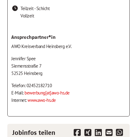
Teilzeit - Schicht
Vollzeit
Ansprechpartner*in
AWO Kreisverband Heinsberg e.V.
Jennifer Spee
Siemensstraße 7
52525 Heinsberg
Telefon: 02452182710
E-Mail:
bewerbung[at]awo-hs.de
Internet:
www.awo-hs.de
Jobinfos teilen