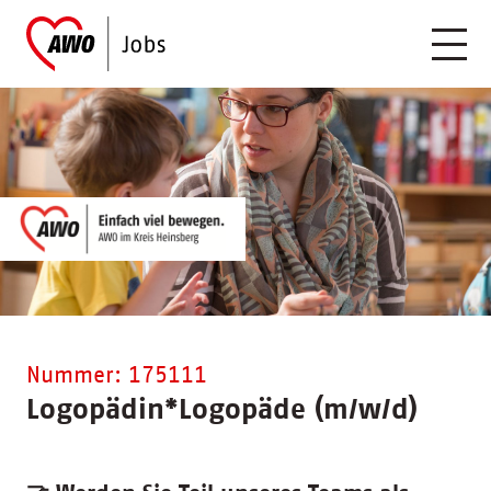
Nummer: 175111
Logopädin
*
Logopäde (m/w/d)