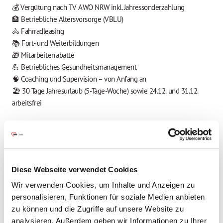
💰 Vergütung nach TV AWO NRW inkl. Jahressonderzahlung
🏦 Betriebliche Altersvorsorge (VBLU)
🚴 Fahrradleasing
📚 Fort- und Weiterbildungen
🎁 Mitarbeiterrabatte
💪 Betriebliches Gesundheitsmanagement
🧠 Coaching und Supervision – von Anfang an
🏖️ 30 Tage Jahresurlaub (5-Tage-Woche) sowie 24.12. und 31.12.
arbeitsfrei
📩 Bewerbung
Wir freuen uns auf Ihre Bewerbung! 🌟
Bitte senden Sie Ihre vollständigen Bewerbungsunterlagen (PDF)
Diese Webseite verwendet Cookies
unter Angabe der Stellenbezeichnung und -nummer per Post oder
Wir verwenden Cookies, um Inhalte und Anzeigen zu
E-Mail an die angegebene Kontaktadresse.
personalisieren, Funktionen für soziale Medien anbieten
👉 Bewerbungen von schwerbehinderten Menschen sind
zu können und die Zugriffe auf unsere Website zu
ausdrücklich erwünscht.
analysieren. Außerdem geben wir Informationen zu Ihrer