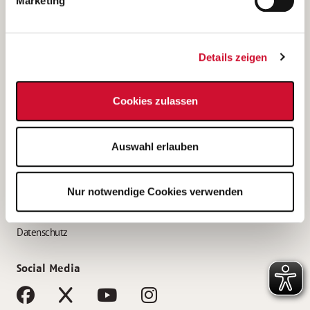
Marketing
Bewerbungstipps
Bewerbung als Altenpfleger*in
Details zeigen
Bewerbung als Krankenpfleger*in
Bewerbung als Altenpflegehelfer*in
Cookies zulassen
Bewerbung als Erzieher*in
Service
Auswahl erlauben
AWO Gliederungen nach Bundesland
Stellenangebote nach Bundesländern
Nur notwendige Cookies verwenden
Sitemap
Impressum
Datenschutz
Social Media