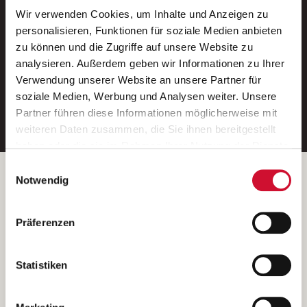
Wir verwenden Cookies, um Inhalte und Anzeigen zu
Neue Stellen per E-Mail.
personalisieren, Funktionen für soziale Medien anbieten
zu können und die Zugriffe auf unsere Website zu
Ein kostenloser Service von AWO
analysieren. Außerdem geben wir Informationen zu Ihrer
Jobs.
Verwendung unserer Website an unsere Partner für
soziale Medien, Werbung und Analysen weiter. Unsere
E-Mail-Adresse eintragen
Partner führen diese Informationen möglicherweise mit
weiteren Daten zusammen, die Sie ihnen bereitgestellt
haben oder die sie im Rahmen Ihrer Nutzung der Dienste
gesammelt haben.
Einwilligungsauswahl
Wenn Sie auf „Cookies zulassen“ klicken, so stimmen
Betreiber der Webseite
Notwendig
Sie der Speicherung sämtlicher Cookies zu. Sie können
Garitz Bewirtschaftungsbetriebe GmbH
Ihre Einwilligung selbstverständlich jederzeit widerrufen,
Kantstraße 45a
Präferenzen
indem Sie die Cookie-Einstellungen aufrufen und diese
97074 Würzburg
abändern. Weitere Informationen finden Sie in
(Ein Tochterunternehmen des AWO Bezirksverbandes Unterfranken
unserer
Datenschutzerklärung
.
Statistiken
e.V.)
Bitte senden Sie an diese Anschrift keine Bewerbungen.