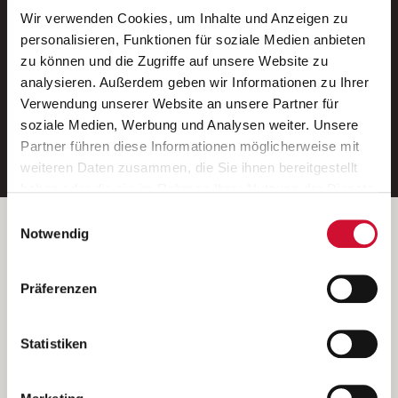
Wir verwenden Cookies, um Inhalte und Anzeigen zu
Neue Stellen per E-Mail.
personalisieren, Funktionen für soziale Medien anbieten
zu können und die Zugriffe auf unsere Website zu
Ein kostenloser Service von AWO
analysieren. Außerdem geben wir Informationen zu Ihrer
Jobs.
Verwendung unserer Website an unsere Partner für
soziale Medien, Werbung und Analysen weiter. Unsere
E-Mail-Adresse eintragen
Partner führen diese Informationen möglicherweise mit
weiteren Daten zusammen, die Sie ihnen bereitgestellt
haben oder die sie im Rahmen Ihrer Nutzung der Dienste
gesammelt haben.
Einwilligungsauswahl
Wenn Sie auf „Cookies zulassen“ klicken, so stimmen
Betreiber der Webseite
Notwendig
Sie der Speicherung sämtlicher Cookies zu. Sie können
Garitz Bewirtschaftungsbetriebe GmbH
Ihre Einwilligung selbstverständlich jederzeit widerrufen,
Kantstraße 45a
Präferenzen
indem Sie die Cookie-Einstellungen aufrufen und diese
97074 Würzburg
abändern. Weitere Informationen finden Sie in
(Ein Tochterunternehmen des AWO Bezirksverbandes Unterfranken
unserer
Datenschutzerklärung
.
Statistiken
e.V.)
Bitte senden Sie an diese Anschrift keine Bewerbungen.