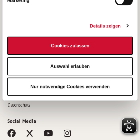
Marketing
Bewerbungstipps
Bewerbung als Altenpfleger*in
Details zeigen
Bewerbung als Krankenpfleger*in
Bewerbung als Altenpflegehelfer*in
Cookies zulassen
Bewerbung als Erzieher*in
Service
Auswahl erlauben
AWO Gliederungen nach Bundesland
Stellenangebote nach Bundesländern
Nur notwendige Cookies verwenden
Sitemap
Impressum
Datenschutz
Social Media