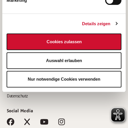
Marketing
Bewerbungstipps
Bewerbung als Altenpfleger*in
Details zeigen
Bewerbung als Krankenpfleger*in
Bewerbung als Altenpflegehelfer*in
Cookies zulassen
Bewerbung als Erzieher*in
Service
Auswahl erlauben
AWO Gliederungen nach Bundesland
Stellenangebote nach Bundesländern
Nur notwendige Cookies verwenden
Sitemap
Impressum
Datenschutz
Social Media