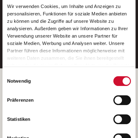
Wir verwenden Cookies, um Inhalte und Anzeigen zu
Neue Stellen per E-Mail.
personalisieren, Funktionen für soziale Medien anbieten
zu können und die Zugriffe auf unsere Website zu
Ein kostenloser Service von AWO
analysieren. Außerdem geben wir Informationen zu Ihrer
Jobs.
Verwendung unserer Website an unsere Partner für
soziale Medien, Werbung und Analysen weiter. Unsere
E-Mail-Adresse eintragen
Partner führen diese Informationen möglicherweise mit
weiteren Daten zusammen, die Sie ihnen bereitgestellt
haben oder die sie im Rahmen Ihrer Nutzung der Dienste
gesammelt haben.
Einwilligungsauswahl
Wenn Sie auf „Cookies zulassen“ klicken, so stimmen
Betreiber der Webseite
Notwendig
Sie der Speicherung sämtlicher Cookies zu. Sie können
Garitz Bewirtschaftungsbetriebe GmbH
Ihre Einwilligung selbstverständlich jederzeit widerrufen,
Kantstraße 45a
Präferenzen
indem Sie die Cookie-Einstellungen aufrufen und diese
97074 Würzburg
abändern. Weitere Informationen finden Sie in
(Ein Tochterunternehmen des AWO Bezirksverbandes Unterfranken
unserer
Datenschutzerklärung
.
Statistiken
e.V.)
Bitte senden Sie an diese Anschrift keine Bewerbungen.