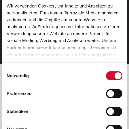
Wir verwenden Cookies, um Inhalte und Anzeigen zu
Neue Stellen per E-Mail.
personalisieren, Funktionen für soziale Medien anbieten
zu können und die Zugriffe auf unsere Website zu
Ein kostenloser Service von AWO
analysieren. Außerdem geben wir Informationen zu Ihrer
Jobs.
Verwendung unserer Website an unsere Partner für
soziale Medien, Werbung und Analysen weiter. Unsere
E-Mail-Adresse eintragen
Partner führen diese Informationen möglicherweise mit
weiteren Daten zusammen, die Sie ihnen bereitgestellt
haben oder die sie im Rahmen Ihrer Nutzung der Dienste
gesammelt haben.
Einwilligungsauswahl
Wenn Sie auf „Cookies zulassen“ klicken, so stimmen
Betreiber der Webseite
Notwendig
Sie der Speicherung sämtlicher Cookies zu. Sie können
Garitz Bewirtschaftungsbetriebe GmbH
Ihre Einwilligung selbstverständlich jederzeit widerrufen,
Kantstraße 45a
Präferenzen
indem Sie die Cookie-Einstellungen aufrufen und diese
97074 Würzburg
abändern. Weitere Informationen finden Sie in
(Ein Tochterunternehmen des AWO Bezirksverbandes Unterfranken
unserer
Datenschutzerklärung
.
Statistiken
e.V.)
Bitte senden Sie an diese Anschrift keine Bewerbungen.