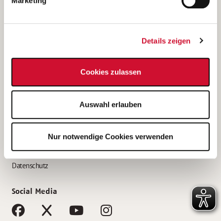
Marketing
Bewerbungstipps
Bewerbung als Altenpfleger*in
Details zeigen
Bewerbung als Krankenpfleger*in
Bewerbung als Altenpflegehelfer*in
Cookies zulassen
Bewerbung als Erzieher*in
Service
Auswahl erlauben
AWO Gliederungen nach Bundesland
Stellenangebote nach Bundesländern
Nur notwendige Cookies verwenden
Sitemap
Impressum
Datenschutz
Social Media