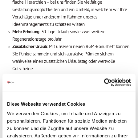
flache Hierarchien – bei uns finden Sie vielfältige
Gestaltungsmöglichkeiten und ein Umfeld, in welchem wir Ihre
Vorschläge unter anderem im Rahmen unseres
Ideenmanagements zu schätzen wissen
Mehr Erholung
: 30 Tage Urlaub, sowie zwei weitere
Regenerationstage pro Jahr
Zusätzlicher Urlaub
: Mit unserem neuen BGM-Bonusheft können
Sie Punkte sammeln und sich attraktive Prämien sichern –
wahlweise einen zusätzlichen Urlaubstag oder wertvolle
Gutscheine
Attraktive Vergütung
: Wir bieten eine tarifliche Bezahlung nach
dem TV AWO Bayern, eine Jahressonderzahlung (85 %),
vermögenswirksame Leistungen sowie eine betriebliche
Altersvorsorge mit Arbeitgeberbeteiligung
Diese Webseite verwendet Cookies
Freuen Sie sich auf Extras, die sich auszahlen
:
Mitarbeiterbenefits, attraktive Prämien, Fahrradleasing u.v.m.
Wir verwenden Cookies, um Inhalte und Anzeigen zu
Herzliches Onboarding
mit unserem Welcome-Day für neue
personalisieren, Funktionen für soziale Medien anbieten
Mitarbeitende und eine professionelle Einarbeitung in einem
zu können und die Zugriffe auf unsere Website zu
Team, bei dem kollegialer Zusammenhalt an erster Stelle steht
analysieren. Außerdem geben wir Informationen zu Ihrer