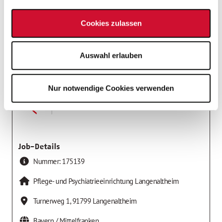
Köchin * Koch
Einrichtungen des Gesundheitswesens
Cookies zulassen
Arbeitgeber
Auswahl erlauben
AWO Kreisverband Mittelfranken-Süd e.V.
Nur notwendige Cookies verwenden
Job-Details
Nummer:
175139
Pflege- und Psychiatrieeinrichtung Langenaltheim
Turnerweg 1
,
91799
Langenaltheim
Bayern / Mittelfranken