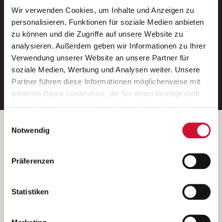
Wir verwenden Cookies, um Inhalte und Anzeigen zu
Neue Stellen per E-Mail.
personalisieren, Funktionen für soziale Medien anbieten
zu können und die Zugriffe auf unsere Website zu
Ein kostenloser Service von AWO
analysieren. Außerdem geben wir Informationen zu Ihrer
Jobs.
Verwendung unserer Website an unsere Partner für
soziale Medien, Werbung und Analysen weiter. Unsere
E-Mail-Adresse eintragen
Partner führen diese Informationen möglicherweise mit
weiteren Daten zusammen, die Sie ihnen bereitgestellt
haben oder die sie im Rahmen Ihrer Nutzung der Dienste
gesammelt haben.
Einwilligungsauswahl
Wenn Sie auf „Cookies zulassen“ klicken, so stimmen
Betreiber der Webseite
Notwendig
Sie der Speicherung sämtlicher Cookies zu. Sie können
Garitz Bewirtschaftungsbetriebe GmbH
Ihre Einwilligung selbstverständlich jederzeit widerrufen,
Kantstraße 45a
Präferenzen
indem Sie die Cookie-Einstellungen aufrufen und diese
97074 Würzburg
abändern. Weitere Informationen finden Sie in
(Ein Tochterunternehmen des AWO Bezirksverbandes Unterfranken
unserer
Datenschutzerklärung
.
Statistiken
e.V.)
Bitte senden Sie an diese Anschrift keine Bewerbungen.