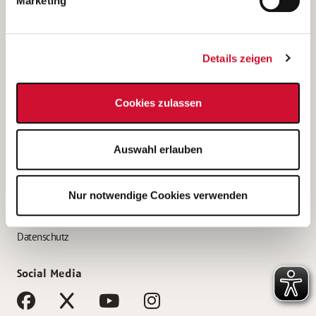
Marketing
Bewerbungstipps
Bewerbung als Altenpfleger*in
Details zeigen
Bewerbung als Krankenpfleger*in
Bewerbung als Altenpflegehelfer*in
Cookies zulassen
Bewerbung als Erzieher*in
Service
Auswahl erlauben
AWO Gliederungen nach Bundesland
Stellenangebote nach Bundesländern
Nur notwendige Cookies verwenden
Sitemap
Impressum
Datenschutz
Social Media