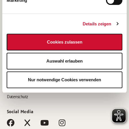
Marketing
Bewerbungstipps
Bewerbung als Altenpfleger*in
Details zeigen
Bewerbung als Krankenpfleger*in
Bewerbung als Altenpflegehelfer*in
Cookies zulassen
Bewerbung als Erzieher*in
Service
Auswahl erlauben
AWO Gliederungen nach Bundesland
Stellenangebote nach Bundesländern
Nur notwendige Cookies verwenden
Sitemap
Impressum
Datenschutz
Social Media