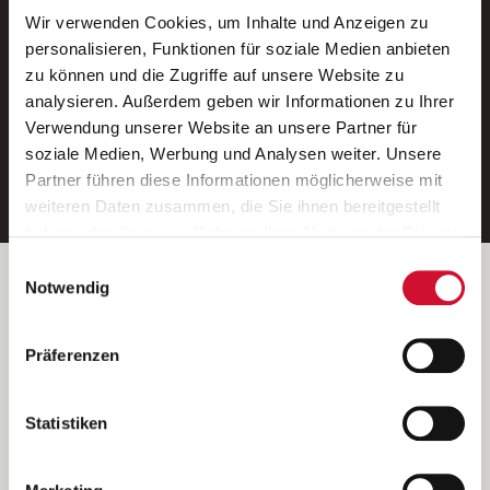
Wir verwenden Cookies, um Inhalte und Anzeigen zu
Neue Stellen per E-Mail.
personalisieren, Funktionen für soziale Medien anbieten
zu können und die Zugriffe auf unsere Website zu
Ein kostenloser Service von AWO
analysieren. Außerdem geben wir Informationen zu Ihrer
Jobs.
Verwendung unserer Website an unsere Partner für
soziale Medien, Werbung und Analysen weiter. Unsere
E-Mail-Adresse eintragen
Partner führen diese Informationen möglicherweise mit
weiteren Daten zusammen, die Sie ihnen bereitgestellt
haben oder die sie im Rahmen Ihrer Nutzung der Dienste
gesammelt haben.
Einwilligungsauswahl
Wenn Sie auf „Cookies zulassen“ klicken, so stimmen
Betreiber der Webseite
Notwendig
Sie der Speicherung sämtlicher Cookies zu. Sie können
Garitz Bewirtschaftungsbetriebe GmbH
Ihre Einwilligung selbstverständlich jederzeit widerrufen,
Kantstraße 45a
Präferenzen
indem Sie die Cookie-Einstellungen aufrufen und diese
97074 Würzburg
abändern. Weitere Informationen finden Sie in
(Ein Tochterunternehmen des AWO Bezirksverbandes Unterfranken
unserer
Datenschutzerklärung
.
Statistiken
e.V.)
Bitte senden Sie an diese Anschrift keine Bewerbungen.