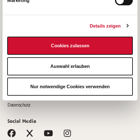
Marketing
Bewerbungstipps
Bewerbung als Altenpfleger*in
Details zeigen
Bewerbung als Krankenpfleger*in
Bewerbung als Altenpflegehelfer*in
Cookies zulassen
Bewerbung als Erzieher*in
Service
Auswahl erlauben
AWO Gliederungen nach Bundesland
Stellenangebote nach Bundesländern
Nur notwendige Cookies verwenden
Sitemap
Impressum
Datenschutz
Social Media