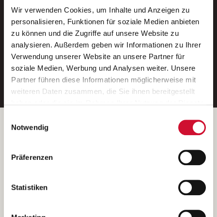
Wir verwenden Cookies, um Inhalte und Anzeigen zu
Neue Stellen per E-Mail.
personalisieren, Funktionen für soziale Medien anbieten
zu können und die Zugriffe auf unsere Website zu
Ein kostenloser Service von AWO
analysieren. Außerdem geben wir Informationen zu Ihrer
Jobs.
Verwendung unserer Website an unsere Partner für
soziale Medien, Werbung und Analysen weiter. Unsere
E-Mail-Adresse eintragen
Partner führen diese Informationen möglicherweise mit
weiteren Daten zusammen, die Sie ihnen bereitgestellt
haben oder die sie im Rahmen Ihrer Nutzung der Dienste
gesammelt haben.
Einwilligungsauswahl
Wenn Sie auf „Cookies zulassen“ klicken, so stimmen
Betreiber der Webseite
Notwendig
Sie der Speicherung sämtlicher Cookies zu. Sie können
Garitz Bewirtschaftungsbetriebe GmbH
Ihre Einwilligung selbstverständlich jederzeit widerrufen,
Kantstraße 45a
Präferenzen
indem Sie die Cookie-Einstellungen aufrufen und diese
97074 Würzburg
abändern. Weitere Informationen finden Sie in
(Ein Tochterunternehmen des AWO Bezirksverbandes Unterfranken
unserer
Datenschutzerklärung
.
Statistiken
e.V.)
Bitte senden Sie an diese Anschrift keine Bewerbungen.