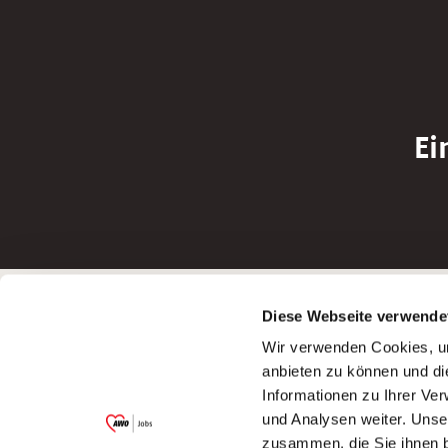
Ei
Betreiber der Webseite
Bewerbun
Diese Webseite verwende
Garitz Bewirtschaftungsbetriebe GmbH
Bewerbung a
Wir verwenden Cookies, um
Kantstraße 45a
Bewerbung a
anbieten zu können und di
97074 Würzburg
Bewerbung a
Informationen zu Ihrer Ve
(Ein Tochterunternehmen des AWO
Bewerbung a
und Analysen weiter. Unse
Bezirksverbandes Unterfranken e.V.)
zusammen, die Sie ihnen b