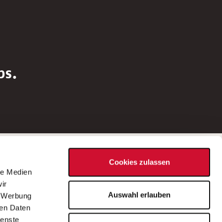
bs.
Social Media
Cookies zulassen
d
le Medien
rn
ir
Bei Fragen zu einer Stellenausschreibung
Auswahl erlauben
, Werbung
wenden Sie sich bitte an die*den in der
ren Daten
Stellenausschreibung genannte*n
ienste