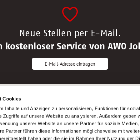
Neue Stellen per E-Mail.
n kostenloser Service von AWO Jo
E-Mail-Adresse eintragen
gstipps
Service
t Cookies
ls Altenpfleger*in
AWO Gliederungen nach Bundeslan
 Inhalte und Anzeigen zu personalisieren, Funktionen für sozia
ls Krankenpfleger*in
Stellenangebote nach Bundeslände
e Zugriffe auf unsere Website zu analysieren. Außerdem geben w
ls Altenpflegehelfer*in
Sitemap
rwendung unserer Website an unsere Partner für soziale Medien
ls Erzieher*in
Impressum
re Partner führen diese Informationen möglicherweise mit weite
Datenschutz
ereitgestellt haben oder die sie im Rahmen Ihrer Nutzung der D