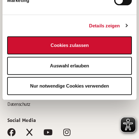
Marketing
Bewerbungstipps
Bewerbung als Altenpfleger*in
Details zeigen
Bewerbung als Krankenpfleger*in
Bewerbung als Altenpflegehelfer*in
Cookies zulassen
Bewerbung als Erzieher*in
Service
Auswahl erlauben
AWO Gliederungen nach Bundesland
Stellenangebote nach Bundesländern
Nur notwendige Cookies verwenden
Sitemap
Impressum
Datenschutz
Social Media