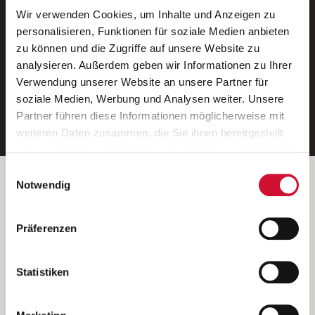
Wir verwenden Cookies, um Inhalte und Anzeigen zu
Neue Stellen per E-Mail.
personalisieren, Funktionen für soziale Medien anbieten
zu können und die Zugriffe auf unsere Website zu
Ein kostenloser Service von AWO
analysieren. Außerdem geben wir Informationen zu Ihrer
Jobs.
Verwendung unserer Website an unsere Partner für
soziale Medien, Werbung und Analysen weiter. Unsere
E-Mail-Adresse eintragen
Partner führen diese Informationen möglicherweise mit
weiteren Daten zusammen, die Sie ihnen bereitgestellt
haben oder die sie im Rahmen Ihrer Nutzung der Dienste
gesammelt haben.
Einwilligungsauswahl
Wenn Sie auf „Cookies zulassen“ klicken, so stimmen
Betreiber der Webseite
Notwendig
Sie der Speicherung sämtlicher Cookies zu. Sie können
Garitz Bewirtschaftungsbetriebe GmbH
Ihre Einwilligung selbstverständlich jederzeit widerrufen,
Kantstraße 45a
Präferenzen
indem Sie die Cookie-Einstellungen aufrufen und diese
97074 Würzburg
abändern. Weitere Informationen finden Sie in
(Ein Tochterunternehmen des AWO Bezirksverbandes Unterfranken
unserer
Datenschutzerklärung
.
Statistiken
e.V.)
Bitte senden Sie an diese Anschrift keine Bewerbungen.