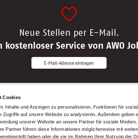
Neue Stellen per E-Mail.
n kostenloser Service von AWO Jo
E-Mail-Adresse eintragen
gstipps
Service
t Cookies
ls Altenpfleger*in
AWO Gliederungen nach Bundeslan
 Inhalte und Anzeigen zu personalisieren, Funktionen für sozia
ls Krankenpfleger*in
Stellenangebote nach Bundeslände
e Zugriffe auf unsere Website zu analysieren. Außerdem geben w
ls Altenpflegehelfer*in
Sitemap
rwendung unserer Website an unsere Partner für soziale Medien
ls Erzieher*in
Impressum
re Partner führen diese Informationen möglicherweise mit weite
Datenschutz
ereitgestellt haben oder die sie im Rahmen Ihrer Nutzung der D