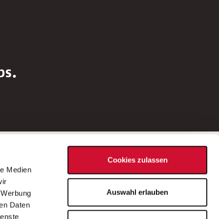
bs.
Social Media
Cookies zulassen
d
le Medien
rn
ir
Bei Fragen zu einer Stellenausschreibung
Auswahl erlauben
, Werbung
wenden Sie sich bitte an die*den in der
ren Daten
Stellenausschreibung genannte*n
ienste