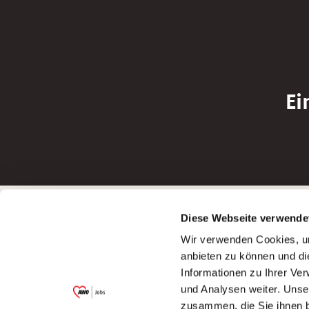
Ei
Betreiber der Webseite
Bewerbun
Diese Webseite verwende
Garitz Bewirtschaftungsbetriebe GmbH
Bewerbung a
Wir verwenden Cookies, um
Kantstraße 45a
Bewerbung a
anbieten zu können und di
97074 Würzburg
Bewerbung a
Informationen zu Ihrer Ve
(Ein Tochterunternehmen des AWO
Bewerbung a
und Analysen weiter. Unse
Bezirksverbandes Unterfranken e.V.)
zusammen, die Sie ihnen b