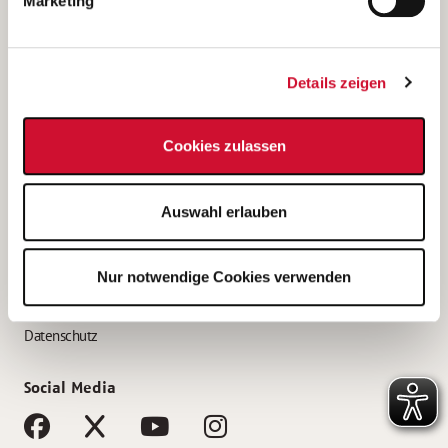
Marketing
Bewerbungstipps
Bewerbung als Altenpfleger*in
Details zeigen
Bewerbung als Krankenpfleger*in
Bewerbung als Altenpflegehelfer*in
Cookies zulassen
Bewerbung als Erzieher*in
Service
Auswahl erlauben
AWO Gliederungen nach Bundesland
Stellenangebote nach Bundesländern
Nur notwendige Cookies verwenden
Sitemap
Impressum
Datenschutz
Social Media