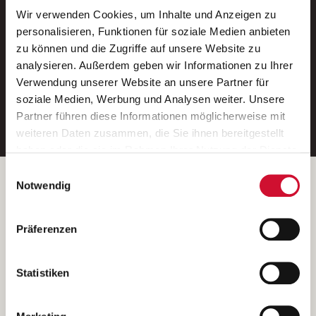
Wir verwenden Cookies, um Inhalte und Anzeigen zu
Neue Stellen per E-Mail.
personalisieren, Funktionen für soziale Medien anbieten
zu können und die Zugriffe auf unsere Website zu
Ein kostenloser Service von AWO
analysieren. Außerdem geben wir Informationen zu Ihrer
Jobs.
Verwendung unserer Website an unsere Partner für
soziale Medien, Werbung und Analysen weiter. Unsere
E-Mail-Adresse eintragen
Partner führen diese Informationen möglicherweise mit
weiteren Daten zusammen, die Sie ihnen bereitgestellt
haben oder die sie im Rahmen Ihrer Nutzung der Dienste
gesammelt haben.
Einwilligungsauswahl
Wenn Sie auf „Cookies zulassen“ klicken, so stimmen
Betreiber der Webseite
Notwendig
Sie der Speicherung sämtlicher Cookies zu. Sie können
Garitz Bewirtschaftungsbetriebe GmbH
Ihre Einwilligung selbstverständlich jederzeit widerrufen,
Kantstraße 45a
Präferenzen
indem Sie die Cookie-Einstellungen aufrufen und diese
97074 Würzburg
abändern. Weitere Informationen finden Sie in
(Ein Tochterunternehmen des AWO Bezirksverbandes Unterfranken
unserer
Datenschutzerklärung
.
Statistiken
e.V.)
Bitte senden Sie an diese Anschrift keine Bewerbungen.