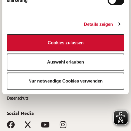
Marketing
Bewerbungstipps
Bewerbung als Altenpfleger*in
Details zeigen
Bewerbung als Krankenpfleger*in
Bewerbung als Altenpflegehelfer*in
Cookies zulassen
Bewerbung als Erzieher*in
Service
Auswahl erlauben
AWO Gliederungen nach Bundesland
Stellenangebote nach Bundesländern
Nur notwendige Cookies verwenden
Sitemap
Impressum
Datenschutz
Social Media