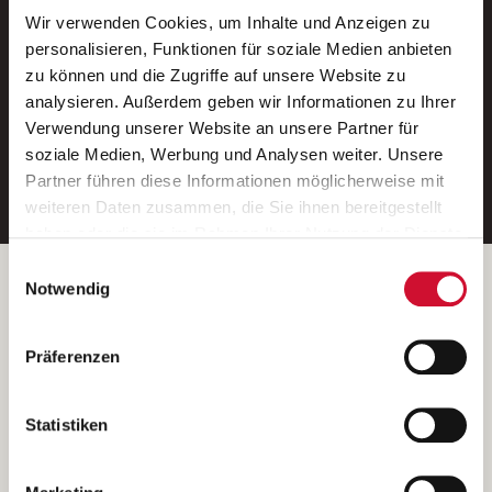
Wir verwenden Cookies, um Inhalte und Anzeigen zu
Neue Stellen per E-Mail.
personalisieren, Funktionen für soziale Medien anbieten
zu können und die Zugriffe auf unsere Website zu
Ein kostenloser Service von AWO
analysieren. Außerdem geben wir Informationen zu Ihrer
Jobs.
Verwendung unserer Website an unsere Partner für
soziale Medien, Werbung und Analysen weiter. Unsere
E-Mail-Adresse eintragen
Partner führen diese Informationen möglicherweise mit
weiteren Daten zusammen, die Sie ihnen bereitgestellt
haben oder die sie im Rahmen Ihrer Nutzung der Dienste
gesammelt haben.
Einwilligungsauswahl
Wenn Sie auf „Cookies zulassen“ klicken, so stimmen
Betreiber der Webseite
Notwendig
Sie der Speicherung sämtlicher Cookies zu. Sie können
Garitz Bewirtschaftungsbetriebe GmbH
Ihre Einwilligung selbstverständlich jederzeit widerrufen,
Kantstraße 45a
Präferenzen
indem Sie die Cookie-Einstellungen aufrufen und diese
97074 Würzburg
abändern. Weitere Informationen finden Sie in
(Ein Tochterunternehmen des AWO Bezirksverbandes Unterfranken
unserer
Datenschutzerklärung
.
Statistiken
e.V.)
Bitte senden Sie an diese Anschrift keine Bewerbungen.