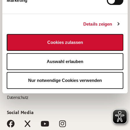
Marketing
Bewerbungstipps
Bewerbung als Altenpfleger*in
Details zeigen
Bewerbung als Krankenpfleger*in
Bewerbung als Altenpflegehelfer*in
Cookies zulassen
Bewerbung als Erzieher*in
Service
Auswahl erlauben
AWO Gliederungen nach Bundesland
Stellenangebote nach Bundesländern
Nur notwendige Cookies verwenden
Sitemap
Impressum
Datenschutz
Social Media