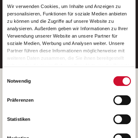
Wir verwenden Cookies, um Inhalte und Anzeigen zu
Neue Stellen per E-Mail.
personalisieren, Funktionen für soziale Medien anbieten
zu können und die Zugriffe auf unsere Website zu
Ein kostenloser Service von AWO
analysieren. Außerdem geben wir Informationen zu Ihrer
Jobs.
Verwendung unserer Website an unsere Partner für
soziale Medien, Werbung und Analysen weiter. Unsere
E-Mail-Adresse eintragen
Partner führen diese Informationen möglicherweise mit
weiteren Daten zusammen, die Sie ihnen bereitgestellt
haben oder die sie im Rahmen Ihrer Nutzung der Dienste
gesammelt haben.
Einwilligungsauswahl
Wenn Sie auf „Cookies zulassen“ klicken, so stimmen
Betreiber der Webseite
Notwendig
Sie der Speicherung sämtlicher Cookies zu. Sie können
Garitz Bewirtschaftungsbetriebe GmbH
Ihre Einwilligung selbstverständlich jederzeit widerrufen,
Kantstraße 45a
Präferenzen
indem Sie die Cookie-Einstellungen aufrufen und diese
97074 Würzburg
abändern. Weitere Informationen finden Sie in
(Ein Tochterunternehmen des AWO Bezirksverbandes Unterfranken
unserer
Datenschutzerklärung
.
Statistiken
e.V.)
Bitte senden Sie an diese Anschrift keine Bewerbungen.