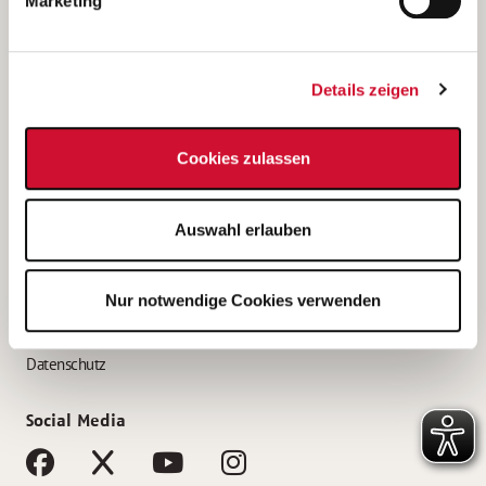
Marketing
Bewerbungstipps
Bewerbung als Altenpfleger*in
Details zeigen
Bewerbung als Krankenpfleger*in
Bewerbung als Altenpflegehelfer*in
Cookies zulassen
Bewerbung als Erzieher*in
Service
Auswahl erlauben
AWO Gliederungen nach Bundesland
Stellenangebote nach Bundesländern
Nur notwendige Cookies verwenden
Sitemap
Impressum
Datenschutz
Social Media