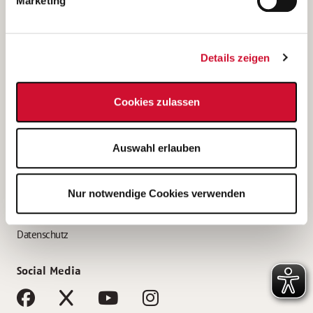
Marketing
Bewerbungstipps
Bewerbung als Altenpfleger*in
Details zeigen
Bewerbung als Krankenpfleger*in
Bewerbung als Altenpflegehelfer*in
Cookies zulassen
Bewerbung als Erzieher*in
Service
Auswahl erlauben
AWO Gliederungen nach Bundesland
Stellenangebote nach Bundesländern
Nur notwendige Cookies verwenden
Sitemap
Impressum
Datenschutz
Social Media