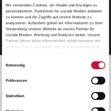
Wir verwenden Cookies, um Inhalte und Anzeigen zu
Neue Stellen per E-Mail.
personalisieren, Funktionen für soziale Medien anbieten
zu können und die Zugriffe auf unsere Website zu
Ein kostenloser Service von AWO
analysieren. Außerdem geben wir Informationen zu Ihrer
Jobs.
Verwendung unserer Website an unsere Partner für
soziale Medien, Werbung und Analysen weiter. Unsere
E-Mail-Adresse eintragen
Partner führen diese Informationen möglicherweise mit
weiteren Daten zusammen, die Sie ihnen bereitgestellt
haben oder die sie im Rahmen Ihrer Nutzung der Dienste
gesammelt haben.
Einwilligungsauswahl
Wenn Sie auf „Cookies zulassen“ klicken, so stimmen
Betreiber der Webseite
Notwendig
Sie der Speicherung sämtlicher Cookies zu. Sie können
Garitz Bewirtschaftungsbetriebe GmbH
Ihre Einwilligung selbstverständlich jederzeit widerrufen,
Kantstraße 45a
Präferenzen
indem Sie die Cookie-Einstellungen aufrufen und diese
97074 Würzburg
abändern. Weitere Informationen finden Sie in
(Ein Tochterunternehmen des AWO Bezirksverbandes Unterfranken
unserer
Datenschutzerklärung
.
Statistiken
e.V.)
Bitte senden Sie an diese Anschrift keine Bewerbungen.