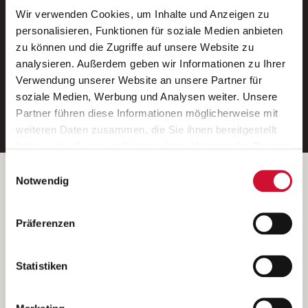
Wir verwenden Cookies, um Inhalte und Anzeigen zu
Neue Stellen per E-Mail.
personalisieren, Funktionen für soziale Medien anbieten
zu können und die Zugriffe auf unsere Website zu
Ein kostenloser Service von AWO
analysieren. Außerdem geben wir Informationen zu Ihrer
Jobs.
Verwendung unserer Website an unsere Partner für
soziale Medien, Werbung und Analysen weiter. Unsere
E-Mail-Adresse eintragen
Partner führen diese Informationen möglicherweise mit
weiteren Daten zusammen, die Sie ihnen bereitgestellt
haben oder die sie im Rahmen Ihrer Nutzung der Dienste
gesammelt haben.
Einwilligungsauswahl
Wenn Sie auf „Cookies zulassen“ klicken, so stimmen
Betreiber der Webseite
Notwendig
Sie der Speicherung sämtlicher Cookies zu. Sie können
Garitz Bewirtschaftungsbetriebe GmbH
Ihre Einwilligung selbstverständlich jederzeit widerrufen,
Kantstraße 45a
Präferenzen
indem Sie die Cookie-Einstellungen aufrufen und diese
97074 Würzburg
abändern. Weitere Informationen finden Sie in
(Ein Tochterunternehmen des AWO Bezirksverbandes Unterfranken
unserer
Datenschutzerklärung
.
Statistiken
e.V.)
Bitte senden Sie an diese Anschrift keine Bewerbungen.