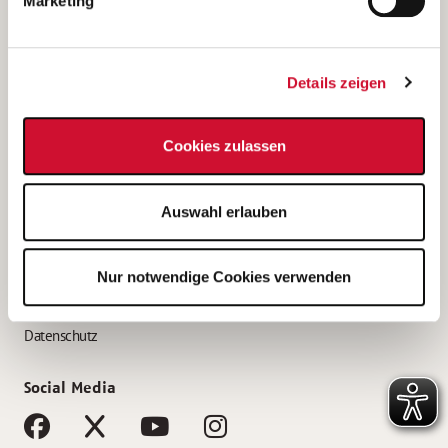
Marketing
Bewerbungstipps
Bewerbung als Altenpfleger*in
Details zeigen
Bewerbung als Krankenpfleger*in
Bewerbung als Altenpflegehelfer*in
Cookies zulassen
Bewerbung als Erzieher*in
Service
Auswahl erlauben
AWO Gliederungen nach Bundesland
Stellenangebote nach Bundesländern
Nur notwendige Cookies verwenden
Sitemap
Impressum
Datenschutz
Social Media