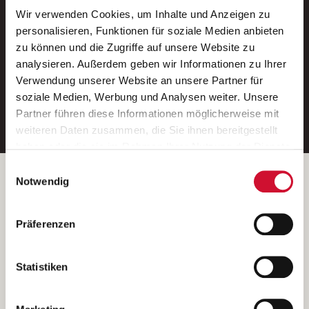
Wir verwenden Cookies, um Inhalte und Anzeigen zu
Neue Stellen per E-Mail.
personalisieren, Funktionen für soziale Medien anbieten
zu können und die Zugriffe auf unsere Website zu
Ein kostenloser Service von AWO
analysieren. Außerdem geben wir Informationen zu Ihrer
Jobs.
Verwendung unserer Website an unsere Partner für
soziale Medien, Werbung und Analysen weiter. Unsere
E-Mail-Adresse eintragen
Partner führen diese Informationen möglicherweise mit
weiteren Daten zusammen, die Sie ihnen bereitgestellt
haben oder die sie im Rahmen Ihrer Nutzung der Dienste
gesammelt haben.
Einwilligungsauswahl
Wenn Sie auf „Cookies zulassen“ klicken, so stimmen
Betreiber der Webseite
Notwendig
Sie der Speicherung sämtlicher Cookies zu. Sie können
Garitz Bewirtschaftungsbetriebe GmbH
Ihre Einwilligung selbstverständlich jederzeit widerrufen,
Kantstraße 45a
Präferenzen
indem Sie die Cookie-Einstellungen aufrufen und diese
97074 Würzburg
abändern. Weitere Informationen finden Sie in
(Ein Tochterunternehmen des AWO Bezirksverbandes Unterfranken
unserer
Datenschutzerklärung
.
Statistiken
e.V.)
Bitte senden Sie an diese Anschrift keine Bewerbungen.