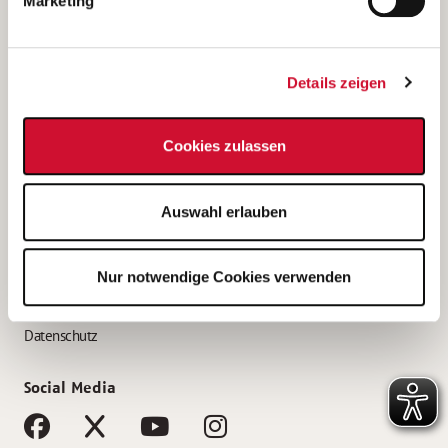
Marketing
Bewerbungstipps
Bewerbung als Altenpfleger*in
Details zeigen
Bewerbung als Krankenpfleger*in
Bewerbung als Altenpflegehelfer*in
Cookies zulassen
Bewerbung als Erzieher*in
Service
Auswahl erlauben
AWO Gliederungen nach Bundesland
Stellenangebote nach Bundesländern
Nur notwendige Cookies verwenden
Sitemap
Impressum
Datenschutz
Social Media