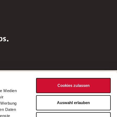
bs.
Social Media
Cookies zulassen
d
le Medien
rn
ir
Bei Fragen zu einer Stellenausschreibung
Auswahl erlauben
, Werbung
wenden Sie sich bitte an die*den in der
ren Daten
Stellenausschreibung genannte*n
ienste