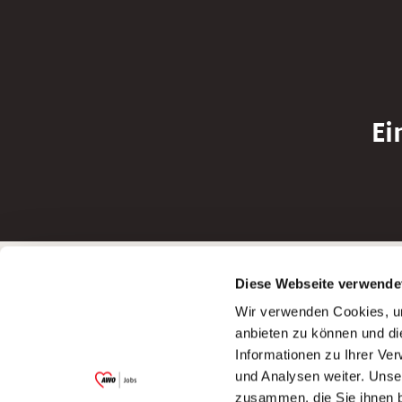
Ei
Betreiber der Webseite
Bewerbun
Diese Webseite verwende
Garitz Bewirtschaftungsbetriebe GmbH
Bewerbung a
Wir verwenden Cookies, um
Kantstraße 45a
Bewerbung a
anbieten zu können und di
97074 Würzburg
Bewerbung a
Informationen zu Ihrer Ve
(Ein Tochterunternehmen des AWO
Bewerbung a
und Analysen weiter. Unse
Bezirksverbandes Unterfranken e.V.)
zusammen, die Sie ihnen b