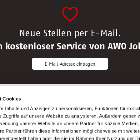
Neue Stellen per E-Mail.
n kostenloser Service von AWO Jo
E-Mail-Adresse eintragen
gstipps
Service
t Cookies
ls Altenpfleger*in
AWO Gliederungen nach Bundeslan
 Inhalte und Anzeigen zu personalisieren, Funktionen für sozia
ls Krankenpfleger*in
Stellenangebote nach Bundeslände
e Zugriffe auf unsere Website zu analysieren. Außerdem geben w
ls Altenpflegehelfer*in
Sitemap
rwendung unserer Website an unsere Partner für soziale Medien
ls Erzieher*in
Impressum
re Partner führen diese Informationen möglicherweise mit weite
Datenschutz
ereitgestellt haben oder die sie im Rahmen Ihrer Nutzung der D