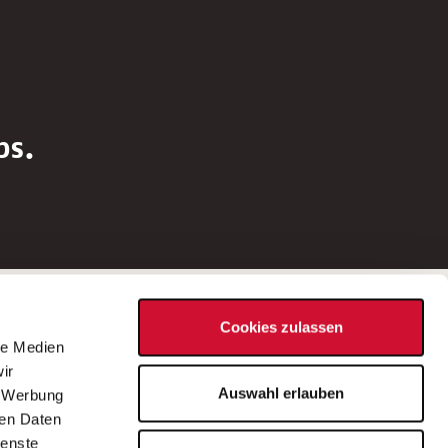
bs.
Social Media
Cookies zulassen
d
le Medien
rn
ir
Bei Fragen zu einer Stellenausschreibung
Auswahl erlauben
, Werbung
wenden Sie sich bitte an die*den in der
ren Daten
Stellenausschreibung genannte*n
ienste