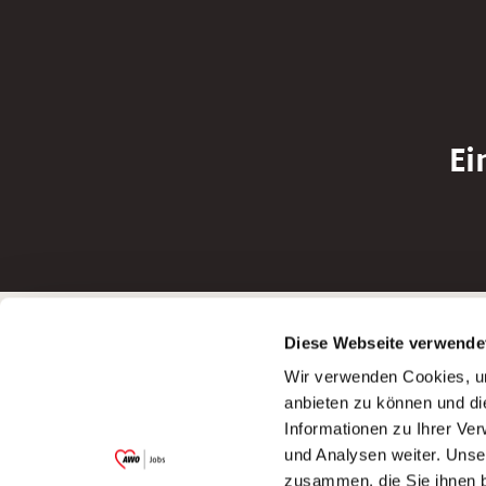
Ei
Betreiber der Webseite
Bewerbun
Diese Webseite verwende
Garitz Bewirtschaftungsbetriebe GmbH
Bewerbung a
Wir verwenden Cookies, um
Kantstraße 45a
Bewerbung a
anbieten zu können und di
97074 Würzburg
Bewerbung a
Informationen zu Ihrer Ve
(Ein Tochterunternehmen des AWO
Bewerbung a
und Analysen weiter. Unse
Bezirksverbandes Unterfranken e.V.)
zusammen, die Sie ihnen b