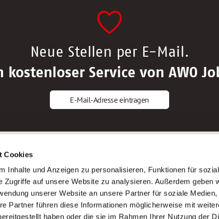
Neue Stellen per E-Mail.
n kostenloser Service von AWO Jo
E-Mail-Adresse eintragen
gstipps
Service
t Cookies
ls Altenpfleger*in
AWO Gliederungen nach Bundeslan
 Inhalte und Anzeigen zu personalisieren, Funktionen für sozia
ls Krankenpfleger*in
Stellenangebote nach Bundeslände
e Zugriffe auf unsere Website zu analysieren. Außerdem geben w
ls Altenpflegehelfer*in
Sitemap
rwendung unserer Website an unsere Partner für soziale Medien
ls Erzieher*in
Impressum
re Partner führen diese Informationen möglicherweise mit weite
Datenschutz
ereitgestellt haben oder die sie im Rahmen Ihrer Nutzung der D