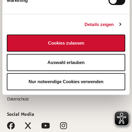
Marketing
Bewerbungstipps
Bewerbung als Altenpfleger*in
Details zeigen
Bewerbung als Krankenpfleger*in
Bewerbung als Altenpflegehelfer*in
Cookies zulassen
Bewerbung als Erzieher*in
Service
Auswahl erlauben
AWO Gliederungen nach Bundesland
Stellenangebote nach Bundesländern
Nur notwendige Cookies verwenden
Sitemap
Impressum
Datenschutz
Social Media