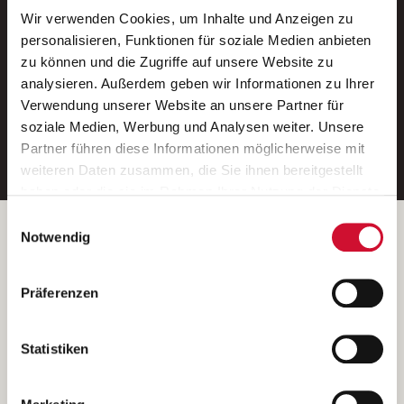
Wir verwenden Cookies, um Inhalte und Anzeigen zu
Neue Stellen per E-Mail.
personalisieren, Funktionen für soziale Medien anbieten
zu können und die Zugriffe auf unsere Website zu
Ein kostenloser Service von AWO
analysieren. Außerdem geben wir Informationen zu Ihrer
Jobs.
Verwendung unserer Website an unsere Partner für
soziale Medien, Werbung und Analysen weiter. Unsere
E-Mail-Adresse eintragen
Partner führen diese Informationen möglicherweise mit
weiteren Daten zusammen, die Sie ihnen bereitgestellt
haben oder die sie im Rahmen Ihrer Nutzung der Dienste
gesammelt haben.
Einwilligungsauswahl
Wenn Sie auf „Cookies zulassen“ klicken, so stimmen
Betreiber der Webseite
Notwendig
Sie der Speicherung sämtlicher Cookies zu. Sie können
Garitz Bewirtschaftungsbetriebe GmbH
Ihre Einwilligung selbstverständlich jederzeit widerrufen,
Kantstraße 45a
Präferenzen
indem Sie die Cookie-Einstellungen aufrufen und diese
97074 Würzburg
abändern. Weitere Informationen finden Sie in
(Ein Tochterunternehmen des AWO Bezirksverbandes Unterfranken
unserer
Datenschutzerklärung
.
Statistiken
e.V.)
Bitte senden Sie an diese Anschrift keine Bewerbungen.