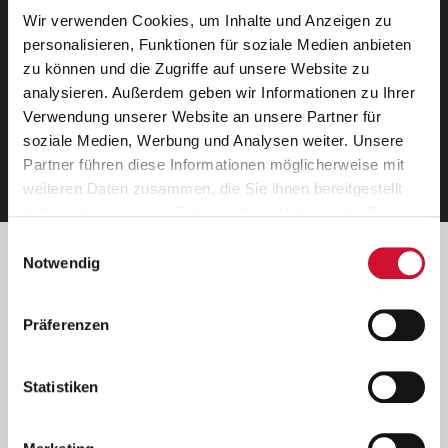
Wir verwenden Cookies, um Inhalte und Anzeigen zu
Neue Stellen per E-Mail.
personalisieren, Funktionen für soziale Medien anbieten
zu können und die Zugriffe auf unsere Website zu
Ein kostenloser Service von AWO
analysieren. Außerdem geben wir Informationen zu Ihrer
Jobs.
Verwendung unserer Website an unsere Partner für
soziale Medien, Werbung und Analysen weiter. Unsere
E-Mail-Adresse eintragen
Partner führen diese Informationen möglicherweise mit
weiteren Daten zusammen, die Sie ihnen bereitgestellt
haben oder die sie im Rahmen Ihrer Nutzung der Dienste
gesammelt haben.
Einwilligungsauswahl
Wenn Sie auf „Cookies zulassen“ klicken, so stimmen
Betreiber der Webseite
Notwendig
Sie der Speicherung sämtlicher Cookies zu. Sie können
Garitz Bewirtschaftungsbetriebe GmbH
Ihre Einwilligung selbstverständlich jederzeit widerrufen,
Kantstraße 45a
Präferenzen
indem Sie die Cookie-Einstellungen aufrufen und diese
97074 Würzburg
abändern. Weitere Informationen finden Sie in
(Ein Tochterunternehmen des AWO Bezirksverbandes Unterfranken
unserer
Datenschutzerklärung
.
Statistiken
e.V.)
Bitte senden Sie an diese Anschrift keine Bewerbungen.