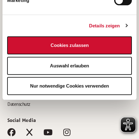
Marketing
Bewerbungstipps
Bewerbung als Altenpfleger*in
Details zeigen
Bewerbung als Krankenpfleger*in
Bewerbung als Altenpflegehelfer*in
Cookies zulassen
Bewerbung als Erzieher*in
Service
Auswahl erlauben
AWO Gliederungen nach Bundesland
Stellenangebote nach Bundesländern
Nur notwendige Cookies verwenden
Sitemap
Impressum
Datenschutz
Social Media