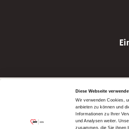
Ei
Betreiber der Webseite
Bewerbun
Diese Webseite verwende
Garitz Bewirtschaftungsbetriebe GmbH
Bewerbung a
Wir verwenden Cookies, um
Kantstraße 45a
Bewerbung a
anbieten zu können und di
97074 Würzburg
Bewerbung a
Informationen zu Ihrer Ve
(Ein Tochterunternehmen des AWO
Bewerbung a
und Analysen weiter. Unse
Bezirksverbandes Unterfranken e.V.)
zusammen, die Sie ihnen b