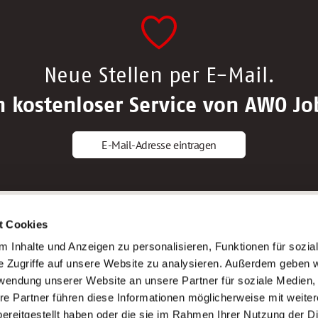
Neue Stellen per E-Mail.
n kostenloser Service von AWO Jo
E-Mail-Adresse eintragen
gstipps
Service
t Cookies
ls Altenpfleger*in
AWO Gliederungen nach Bundeslan
 Inhalte und Anzeigen zu personalisieren, Funktionen für sozia
ls Krankenpfleger*in
Stellenangebote nach Bundeslände
e Zugriffe auf unsere Website zu analysieren. Außerdem geben w
ls Altenpflegehelfer*in
Sitemap
rwendung unserer Website an unsere Partner für soziale Medien
ls Erzieher*in
Impressum
re Partner führen diese Informationen möglicherweise mit weite
Datenschutz
ereitgestellt haben oder die sie im Rahmen Ihrer Nutzung der D