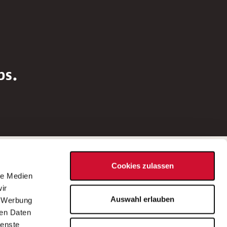
bs.
Social Media
Cookies zulassen
d
le Medien
rn
ir
Bei Fragen zu einer Stellenausschreibung
Auswahl erlauben
, Werbung
wenden Sie sich bitte an die*den in der
ren Daten
Stellenausschreibung genannte*n
ienste