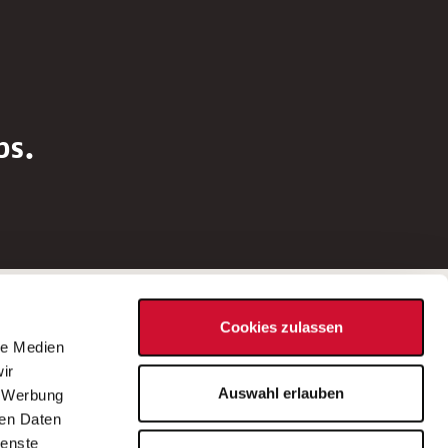
bs.
Social Media
Cookies zulassen
d
le Medien
rn
ir
Bei Fragen zu einer Stellenausschreibung
Auswahl erlauben
, Werbung
wenden Sie sich bitte an die*den in der
ren Daten
Stellenausschreibung genannte*n
ienste