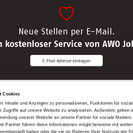
Neue Stellen per E-Mail.
n kostenloser Service von AWO Jo
E-Mail-Adresse eintragen
gstipps
Service
t Cookies
ls Altenpfleger*in
AWO Gliederungen nach Bundeslan
 Inhalte und Anzeigen zu personalisieren, Funktionen für sozia
ls Krankenpfleger*in
Stellenangebote nach Bundeslände
e Zugriffe auf unsere Website zu analysieren. Außerdem geben w
ls Altenpflegehelfer*in
Sitemap
rwendung unserer Website an unsere Partner für soziale Medien
ls Erzieher*in
Impressum
re Partner führen diese Informationen möglicherweise mit weite
Datenschutz
ereitgestellt haben oder die sie im Rahmen Ihrer Nutzung der D