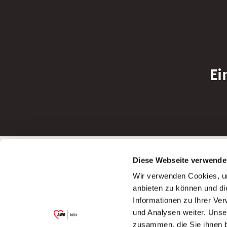
Ei
Betreiber der Webseite
Bewerbun
Diese Webseite verwende
Garitz Bewirtschaftungsbetriebe GmbH
Bewerbung a
Wir verwenden Cookies, um
Kantstraße 45a
Bewerbung a
anbieten zu können und di
97074 Würzburg
Bewerbung a
Informationen zu Ihrer Ve
(Ein Tochterunternehmen des AWO
Bewerbung a
und Analysen weiter. Unse
Bezirksverbandes Unterfranken e.V.)
zusammen, die Sie ihnen b