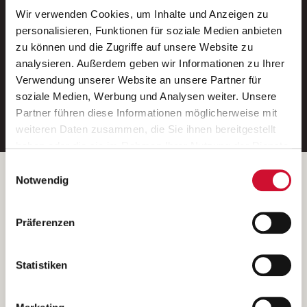
Wir verwenden Cookies, um Inhalte und Anzeigen zu
Neue Stellen per E-Mail.
personalisieren, Funktionen für soziale Medien anbieten
zu können und die Zugriffe auf unsere Website zu
Ein kostenloser Service von AWO
analysieren. Außerdem geben wir Informationen zu Ihrer
Jobs.
Verwendung unserer Website an unsere Partner für
soziale Medien, Werbung und Analysen weiter. Unsere
E-Mail-Adresse eintragen
Partner führen diese Informationen möglicherweise mit
weiteren Daten zusammen, die Sie ihnen bereitgestellt
haben oder die sie im Rahmen Ihrer Nutzung der Dienste
gesammelt haben.
Einwilligungsauswahl
Wenn Sie auf „Cookies zulassen“ klicken, so stimmen
Betreiber der Webseite
Notwendig
Sie der Speicherung sämtlicher Cookies zu. Sie können
Garitz Bewirtschaftungsbetriebe GmbH
Ihre Einwilligung selbstverständlich jederzeit widerrufen,
Kantstraße 45a
Präferenzen
indem Sie die Cookie-Einstellungen aufrufen und diese
97074 Würzburg
abändern. Weitere Informationen finden Sie in
(Ein Tochterunternehmen des AWO Bezirksverbandes Unterfranken
unserer
Datenschutzerklärung
.
Statistiken
e.V.)
Bitte senden Sie an diese Anschrift keine Bewerbungen.