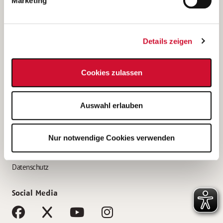
Marketing
Bewerbungstipps
Bewerbung als Altenpfleger*in
Details zeigen
Bewerbung als Krankenpfleger*in
Bewerbung als Altenpflegehelfer*in
Cookies zulassen
Bewerbung als Erzieher*in
Service
Auswahl erlauben
AWO Gliederungen nach Bundesland
Stellenangebote nach Bundesländern
Nur notwendige Cookies verwenden
Sitemap
Impressum
Datenschutz
Social Media