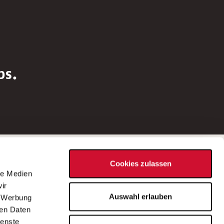
bs.
Social Media
Cookies zulassen
d
le Medien
rn
ir
Bei Fragen zu einer Stellenausschreibung
Auswahl erlauben
, Werbung
wenden Sie sich bitte an die*den in der
ren Daten
Stellenausschreibung genannte*n
ienste