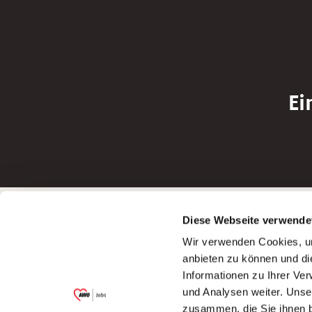
Ei
Betreiber der Webseite
Bewerbun
Diese Webseite verwende
Garitz Bewirtschaftungsbetriebe GmbH
Bewerbung a
Wir verwenden Cookies, um
Kantstraße 45a
Bewerbung a
anbieten zu können und di
97074 Würzburg
Bewerbung a
Informationen zu Ihrer Ve
(Ein Tochterunternehmen des AWO
Bewerbung a
und Analysen weiter. Unse
Bezirksverbandes Unterfranken e.V.)
zusammen, die Sie ihnen b