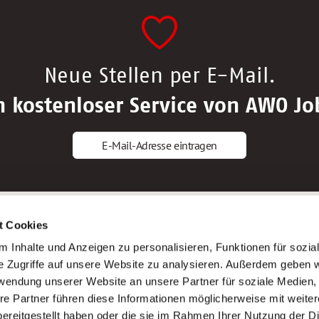
Neue Stellen per E-Mail.
n kostenloser Service von AWO Jo
E-Mail-Adresse eintragen
gstipps
Service
t Cookies
ls Altenpfleger*in
AWO Gliederungen nach Bundeslan
 Inhalte und Anzeigen zu personalisieren, Funktionen für sozia
ls Krankenpfleger*in
Stellenangebote nach Bundeslände
e Zugriffe auf unsere Website zu analysieren. Außerdem geben w
ls Altenpflegehelfer*in
Sitemap
rwendung unserer Website an unsere Partner für soziale Medien
ls Erzieher*in
Impressum
re Partner führen diese Informationen möglicherweise mit weite
Datenschutz
ereitgestellt haben oder die sie im Rahmen Ihrer Nutzung der D