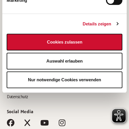
Marketing
Bewerbungstipps
Bewerbung als Altenpfleger*in
Details zeigen
Bewerbung als Krankenpfleger*in
Bewerbung als Altenpflegehelfer*in
Cookies zulassen
Bewerbung als Erzieher*in
Service
Auswahl erlauben
AWO Gliederungen nach Bundesland
Stellenangebote nach Bundesländern
Nur notwendige Cookies verwenden
Sitemap
Impressum
Datenschutz
Social Media