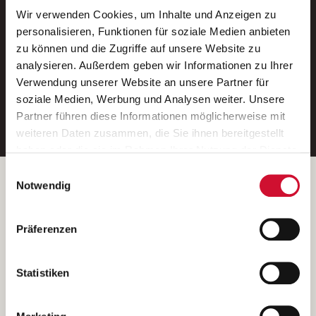
Wir verwenden Cookies, um Inhalte und Anzeigen zu
Neue Stellen per E-Mail.
personalisieren, Funktionen für soziale Medien anbieten
zu können und die Zugriffe auf unsere Website zu
Ein kostenloser Service von AWO
analysieren. Außerdem geben wir Informationen zu Ihrer
Jobs.
Verwendung unserer Website an unsere Partner für
soziale Medien, Werbung und Analysen weiter. Unsere
E-Mail-Adresse eintragen
Partner führen diese Informationen möglicherweise mit
weiteren Daten zusammen, die Sie ihnen bereitgestellt
haben oder die sie im Rahmen Ihrer Nutzung der Dienste
gesammelt haben.
Einwilligungsauswahl
Wenn Sie auf „Cookies zulassen“ klicken, so stimmen
Betreiber der Webseite
Notwendig
Sie der Speicherung sämtlicher Cookies zu. Sie können
Garitz Bewirtschaftungsbetriebe GmbH
Ihre Einwilligung selbstverständlich jederzeit widerrufen,
Kantstraße 45a
Präferenzen
indem Sie die Cookie-Einstellungen aufrufen und diese
97074 Würzburg
abändern. Weitere Informationen finden Sie in
(Ein Tochterunternehmen des AWO Bezirksverbandes Unterfranken
unserer
Datenschutzerklärung
.
Statistiken
e.V.)
Bitte senden Sie an diese Anschrift keine Bewerbungen.