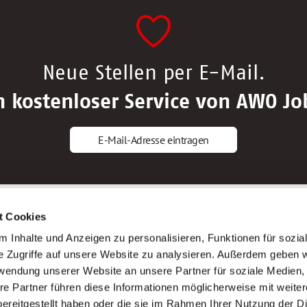
Neue Stellen per E-Mail.
n kostenloser Service von AWO Jo
E-Mail-Adresse eintragen
gstipps
Service
t Cookies
ls Altenpfleger*in
AWO Gliederungen nach Bundeslan
 Inhalte und Anzeigen zu personalisieren, Funktionen für sozia
ls Krankenpfleger*in
Stellenangebote nach Bundeslände
e Zugriffe auf unsere Website zu analysieren. Außerdem geben w
ls Altenpflegehelfer*in
Sitemap
rwendung unserer Website an unsere Partner für soziale Medien
ls Erzieher*in
Impressum
re Partner führen diese Informationen möglicherweise mit weite
Datenschutz
ereitgestellt haben oder die sie im Rahmen Ihrer Nutzung der D