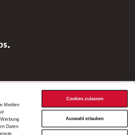
bs.
Social Media
Cookies zulassen
d
le Medien
rn
ir
Bei Fragen zu einer Stellenausschreibung
Auswahl erlauben
, Werbung
wenden Sie sich bitte an die*den in der
ren Daten
Stellenausschreibung genannte*n
ienste