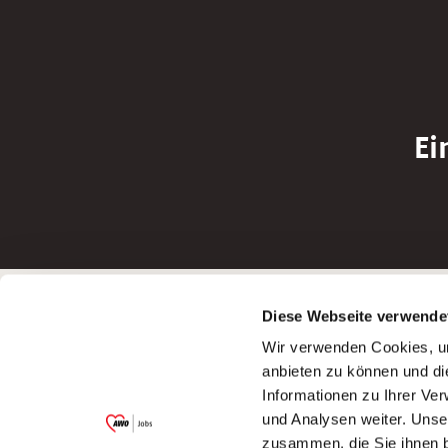
Ei
Betreiber der Webseite
Bewerbun
Diese Webseite verwende
Garitz Bewirtschaftungsbetriebe GmbH
Bewerbung a
Wir verwenden Cookies, um
Kantstraße 45a
Bewerbung a
anbieten zu können und di
97074 Würzburg
Bewerbung a
Informationen zu Ihrer Ve
(Ein Tochterunternehmen des AWO
Bewerbung a
und Analysen weiter. Unse
Bezirksverbandes Unterfranken e.V.)
zusammen, die Sie ihnen b