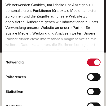
Wir verwenden Cookies, um Inhalte und Anzeigen zu
Neue Stellen per E-Mail.
personalisieren, Funktionen für soziale Medien anbieten
zu können und die Zugriffe auf unsere Website zu
Ein kostenloser Service von AWO
analysieren. Außerdem geben wir Informationen zu Ihrer
Jobs.
Verwendung unserer Website an unsere Partner für
soziale Medien, Werbung und Analysen weiter. Unsere
E-Mail-Adresse eintragen
Partner führen diese Informationen möglicherweise mit
weiteren Daten zusammen, die Sie ihnen bereitgestellt
haben oder die sie im Rahmen Ihrer Nutzung der Dienste
gesammelt haben.
Einwilligungsauswahl
Wenn Sie auf „Cookies zulassen“ klicken, so stimmen
Betreiber der Webseite
Notwendig
Sie der Speicherung sämtlicher Cookies zu. Sie können
Garitz Bewirtschaftungsbetriebe GmbH
Ihre Einwilligung selbstverständlich jederzeit widerrufen,
Kantstraße 45a
Präferenzen
indem Sie die Cookie-Einstellungen aufrufen und diese
97074 Würzburg
abändern. Weitere Informationen finden Sie in
(Ein Tochterunternehmen des AWO Bezirksverbandes Unterfranken
unserer
Datenschutzerklärung
.
Statistiken
e.V.)
Bitte senden Sie an diese Anschrift keine Bewerbungen.