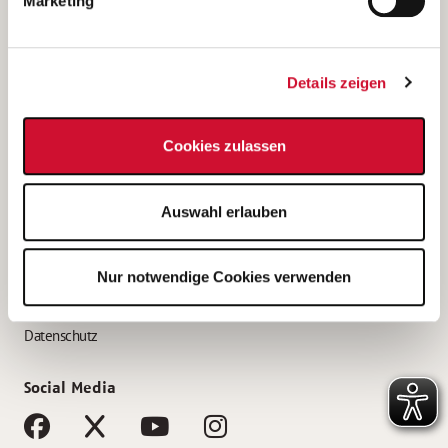
Marketing
Bewerbungstipps
Bewerbung als Altenpfleger*in
Details zeigen
Bewerbung als Krankenpfleger*in
Bewerbung als Altenpflegehelfer*in
Cookies zulassen
Bewerbung als Erzieher*in
Service
Auswahl erlauben
AWO Gliederungen nach Bundesland
Stellenangebote nach Bundesländern
Nur notwendige Cookies verwenden
Sitemap
Impressum
Datenschutz
Social Media